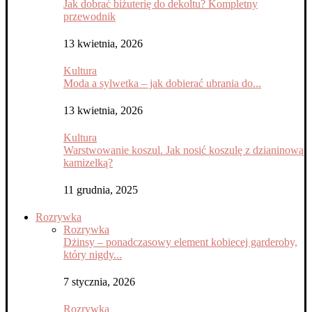
Jak dobrać biżuterię do dekoltu? Kompletny
przewodnik
13 kwietnia, 2026
Kultura
Moda a sylwetka – jak dobierać ubrania do...
13 kwietnia, 2026
Kultura
Warstwowanie koszul. Jak nosić koszulę z dzianinową
kamizelką?
11 grudnia, 2025
Rozrywka
Rozrywka
Dżinsy – ponadczasowy element kobiecej garderoby,
który nigdy...
7 stycznia, 2026
Rozrywka