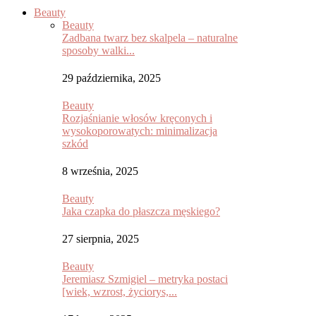
Beauty
Beauty
Zadbana twarz bez skalpela – naturalne
sposoby walki...
29 października, 2025
Beauty
Rozjaśnianie włosów kręconych i
wysokoporowatych: minimalizacja
szkód
8 września, 2025
Beauty
Jaka czapka do płaszcza męskiego?
27 sierpnia, 2025
Beauty
Jeremiasz Szmigiel – metryka postaci
[wiek, wzrost, życiorys,...