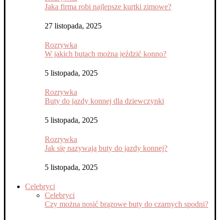
Jaka firma robi najlepsze kurtki zimowe?
27 listopada, 2025
Rozrywka
W jakich butach można jeździć konno?
5 listopada, 2025
Rozrywka
Buty do jazdy konnej dla dziewczynki
5 listopada, 2025
Rozrywka
Jak się nazywają buty do jazdy konnej?
5 listopada, 2025
Celebryci
Celebryci
Czy można nosić brązowe buty do czarnych spodni?