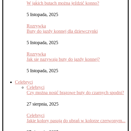
W jakich butach można jeździć konno?
5 listopada, 2025
Rozrywka
Buty do jazdy konnej dla dziewczynki
5 listopada, 2025
Rozrywka
Jak się nazywają buty do jazdy konnej?
5 listopada, 2025
Celebryci
Celebryci
Czy można nosić brązowe buty do czarnych spodni?
27 sierpnia, 2025
Celebryci
Jakie kolory pasują do ubrań w kolorze czerwonym...