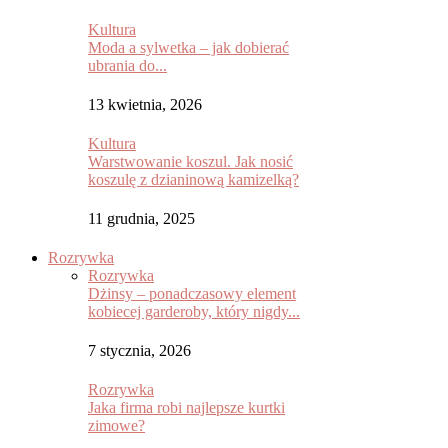
Kultura
Moda a sylwetka – jak dobierać
ubrania do...
13 kwietnia, 2026
Kultura
Warstwowanie koszul. Jak nosić
koszulę z dzianinową kamizelką?
11 grudnia, 2025
Rozrywka
Rozrywka
Dżinsy – ponadczasowy element
kobiecej garderoby, który nigdy...
7 stycznia, 2026
Rozrywka
Jaka firma robi najlepsze kurtki
zimowe?