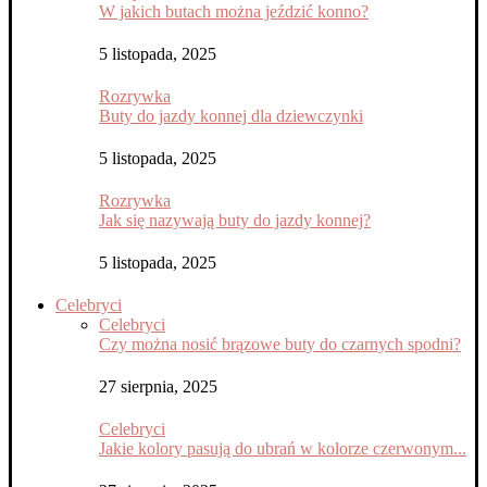
W jakich butach można jeździć konno?
5 listopada, 2025
Rozrywka
Buty do jazdy konnej dla dziewczynki
5 listopada, 2025
Rozrywka
Jak się nazywają buty do jazdy konnej?
5 listopada, 2025
Celebryci
Celebryci
Czy można nosić brązowe buty do czarnych spodni?
27 sierpnia, 2025
Celebryci
Jakie kolory pasują do ubrań w kolorze czerwonym...