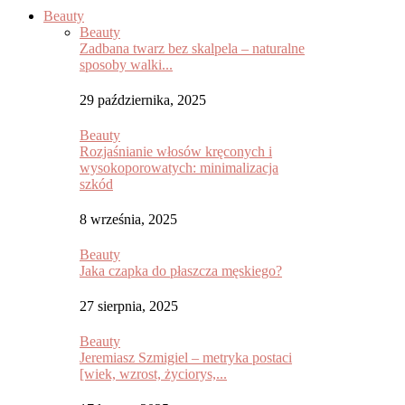
Beauty
Beauty
Zadbana twarz bez skalpela – naturalne
sposoby walki...
29 października, 2025
Beauty
Rozjaśnianie włosów kręconych i
wysokoporowatych: minimalizacja
szkód
8 września, 2025
Beauty
Jaka czapka do płaszcza męskiego?
27 sierpnia, 2025
Beauty
Jeremiasz Szmigiel – metryka postaci
[wiek, wzrost, życiorys,...