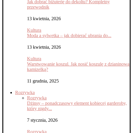
Jak dobrać biżuterię do dekoltu? Kompletny
przewodnik
13 kwietnia, 2026
Kultura
Moda a sylwetka – jak dobierać ubrania do...
13 kwietnia, 2026
Kultura
Warstwowanie koszul. Jak nosić koszulę z dzianinową
kamizelką?
11 grudnia, 2025
Rozrywka
Rozrywka
Dżinsy – ponadczasowy element kobiecej garderoby,
który nigdy...
7 stycznia, 2026
Rozrywka