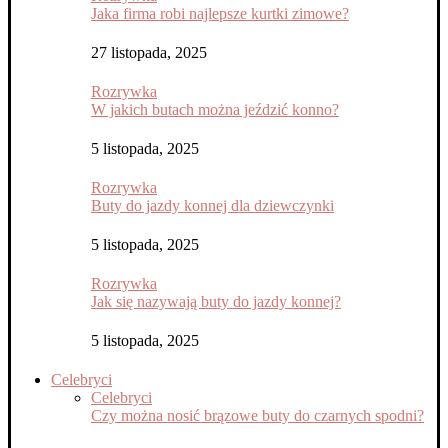
Jaka firma robi najlepsze kurtki zimowe?
27 listopada, 2025
Rozrywka
W jakich butach można jeździć konno?
5 listopada, 2025
Rozrywka
Buty do jazdy konnej dla dziewczynki
5 listopada, 2025
Rozrywka
Jak się nazywają buty do jazdy konnej?
5 listopada, 2025
Celebryci
Celebryci
Czy można nosić brązowe buty do czarnych spodni?