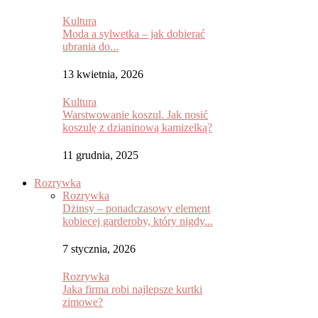
Kultura
Moda a sylwetka – jak dobierać
ubrania do...
13 kwietnia, 2026
Kultura
Warstwowanie koszul. Jak nosić
koszulę z dzianinową kamizelką?
11 grudnia, 2025
Rozrywka
Rozrywka
Dżinsy – ponadczasowy element
kobiecej garderoby, który nigdy...
7 stycznia, 2026
Rozrywka
Jaka firma robi najlepsze kurtki
zimowe?