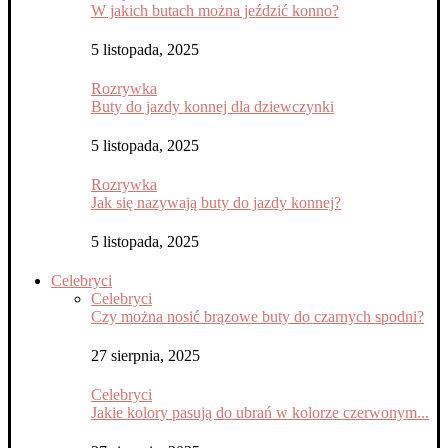
W jakich butach można jeździć konno?
5 listopada, 2025
Rozrywka
Buty do jazdy konnej dla dziewczynki
5 listopada, 2025
Rozrywka
Jak się nazywają buty do jazdy konnej?
5 listopada, 2025
Celebryci
Celebryci
Czy można nosić brązowe buty do czarnych spodni?
27 sierpnia, 2025
Celebryci
Jakie kolory pasują do ubrań w kolorze czerwonym...