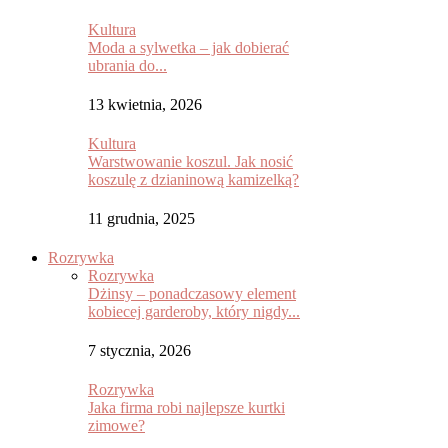
Kultura
Moda a sylwetka – jak dobierać
ubrania do...
13 kwietnia, 2026
Kultura
Warstwowanie koszul. Jak nosić
koszulę z dzianinową kamizelką?
11 grudnia, 2025
Rozrywka
Rozrywka
Dżinsy – ponadczasowy element
kobiecej garderoby, który nigdy...
7 stycznia, 2026
Rozrywka
Jaka firma robi najlepsze kurtki
zimowe?