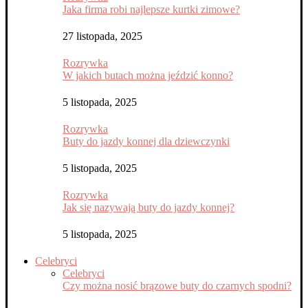
Jaka firma robi najlepsze kurtki zimowe?
27 listopada, 2025
Rozrywka
W jakich butach można jeździć konno?
5 listopada, 2025
Rozrywka
Buty do jazdy konnej dla dziewczynki
5 listopada, 2025
Rozrywka
Jak się nazywają buty do jazdy konnej?
5 listopada, 2025
Celebryci
Celebryci
Czy można nosić brązowe buty do czarnych spodni?