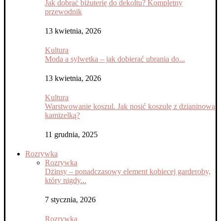
Jak dobrać biżuterię do dekoltu? Kompletny
przewodnik
13 kwietnia, 2026
Kultura
Moda a sylwetka – jak dobierać ubrania do...
13 kwietnia, 2026
Kultura
Warstwowanie koszul. Jak nosić koszulę z dzianinową
kamizelką?
11 grudnia, 2025
Rozrywka
Rozrywka
Dżinsy – ponadczasowy element kobiecej garderoby,
który nigdy...
7 stycznia, 2026
Rozrywka