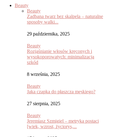
Beauty
Beauty
Zadbana twarz bez skalpela – naturalne
sposoby walki...
29 października, 2025
Beauty
Rozjaśnianie włosów kręconych i
wysokoporowatych: minimalizacja
szkód
8 września, 2025
Beauty
Jaka czapka do płaszcza męskiego?
27 sierpnia, 2025
Beauty
Jeremiasz Szmigiel – metryka postaci
[wiek, wzrost, życiorys,...