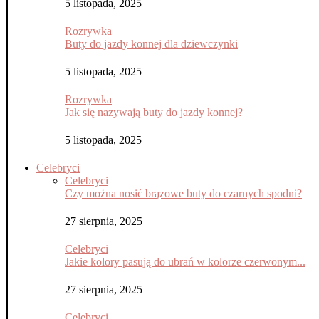
5 listopada, 2025
Rozrywka
Buty do jazdy konnej dla dziewczynki
5 listopada, 2025
Rozrywka
Jak się nazywają buty do jazdy konnej?
5 listopada, 2025
Celebryci
Celebryci
Czy można nosić brązowe buty do czarnych spodni?
27 sierpnia, 2025
Celebryci
Jakie kolory pasują do ubrań w kolorze czerwonym...
27 sierpnia, 2025
Celebryci