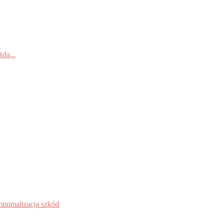
dą...
inimalizacja szkód