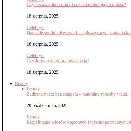
Czy beżowe akcesoria dla dzieci odbierają im radość?
18 sierpnia, 2025
Celebryci
Damskie spodnie Reserved – stylowe rozwiązania na każ
18 sierpnia, 2025
Celebryci
Czy Jordany to dobra inwestycja?
18 sierpnia, 2025
Beauty
Beauty
Zadbana twarz bez skalpela – naturalne sposoby walki...
29 października, 2025
Beauty
Rozjaśnianie włosów kręconych i wysokoporowatych: m