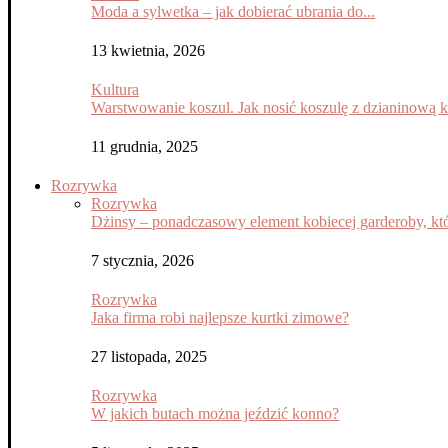
Moda a sylwetka – jak dobierać ubrania do...
13 kwietnia, 2026
Kultura
Warstwowanie koszul. Jak nosić koszulę z dzianinową 
11 grudnia, 2025
Rozrywka
Rozrywka
Dżinsy – ponadczasowy element kobiecej garderoby, któ
7 stycznia, 2026
Rozrywka
Jaka firma robi najlepsze kurtki zimowe?
27 listopada, 2025
Rozrywka
W jakich butach można jeździć konno?