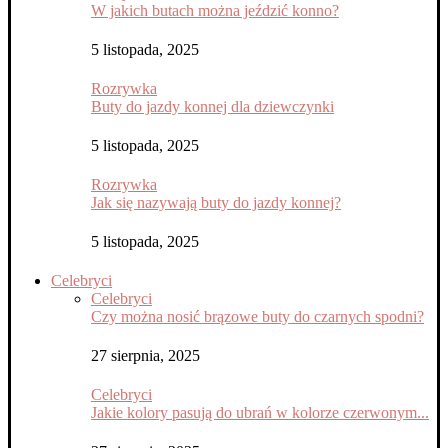
W jakich butach można jeździć konno?
5 listopada, 2025
Rozrywka
Buty do jazdy konnej dla dziewczynki
5 listopada, 2025
Rozrywka
Jak się nazywają buty do jazdy konnej?
5 listopada, 2025
Celebryci
Celebryci
Czy można nosić brązowe buty do czarnych spodni?
27 sierpnia, 2025
Celebryci
Jakie kolory pasują do ubrań w kolorze czerwonym...