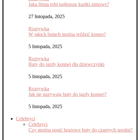
Jaka firma robi najlepsze kurtki zimowe?
27 listopada, 2025
Rozrywka
W jakich butach można jeździć konno?
5 listopada, 2025
Rozrywka
Buty do jazdy konnej dla dziewczynki
5 listopada, 2025
Rozrywka
Jak się nazywają buty do jazdy konnej?
5 listopada, 2025
Celebryci
Celebryci
Czy można nosić brązowe buty do czarnych spodni?