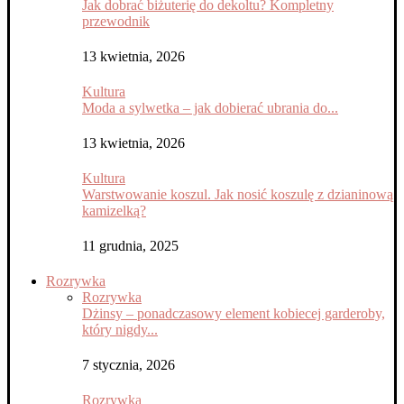
Jak dobrać biżuterię do dekoltu? Kompletny
przewodnik
13 kwietnia, 2026
Kultura
Moda a sylwetka – jak dobierać ubrania do...
13 kwietnia, 2026
Kultura
Warstwowanie koszul. Jak nosić koszulę z dzianinową
kamizelką?
11 grudnia, 2025
Rozrywka
Rozrywka
Dżinsy – ponadczasowy element kobiecej garderoby,
który nigdy...
7 stycznia, 2026
Rozrywka