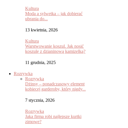
Kultura
Moda a sylwetka – jak dobierać
ubrania do...
13 kwietnia, 2026
Kultura
Warstwowanie koszul. Jak nosić
koszulę z dzianinową kamizelką?
11 grudnia, 2025
Rozrywka
Rozrywka
Dżinsy – ponadczasowy element
kobiecej garderoby, który nigdy...
7 stycznia, 2026
Rozrywka
Jaka firma robi najlepsze kurtki
zimowe?