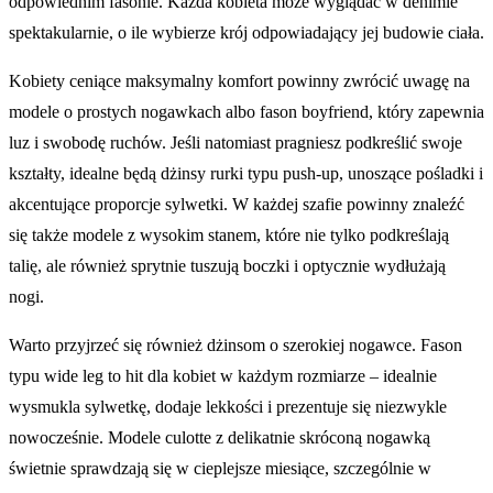
odpowiednim fasonie. Każda kobieta może wyglądać w denimie
spektakularnie, o ile wybierze krój odpowiadający jej budowie ciała.
Kobiety ceniące maksymalny komfort powinny zwrócić uwagę na
modele o prostych nogawkach albo fason boyfriend, który zapewnia
luz i swobodę ruchów. Jeśli natomiast pragniesz podkreślić swoje
kształty, idealne będą dżinsy rurki typu push-up, unoszące pośladki i
akcentujące proporcje sylwetki. W każdej szafie powinny znaleźć
się także modele z wysokim stanem, które nie tylko podkreślają
talię, ale również sprytnie tuszują boczki i optycznie wydłużają
nogi.
Warto przyjrzeć się również dżinsom o szerokiej nogawce. Fason
typu wide leg to hit dla kobiet w każdym rozmiarze – idealnie
wysmukla sylwetkę, dodaje lekkości i prezentuje się niezwykle
nowocześnie. Modele culotte z delikatnie skróconą nogawką
świetnie sprawdzają się w cieplejsze miesiące, szczególnie w