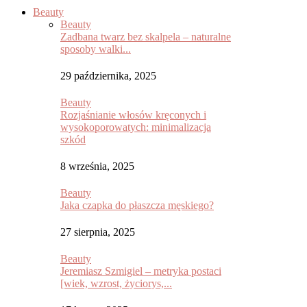
Beauty
Beauty
Zadbana twarz bez skalpela – naturalne
sposoby walki...
29 października, 2025
Beauty
Rozjaśnianie włosów kręconych i
wysokoporowatych: minimalizacja
szkód
8 września, 2025
Beauty
Jaka czapka do płaszcza męskiego?
27 sierpnia, 2025
Beauty
Jeremiasz Szmigiel – metryka postaci
[wiek, wzrost, życiorys,...