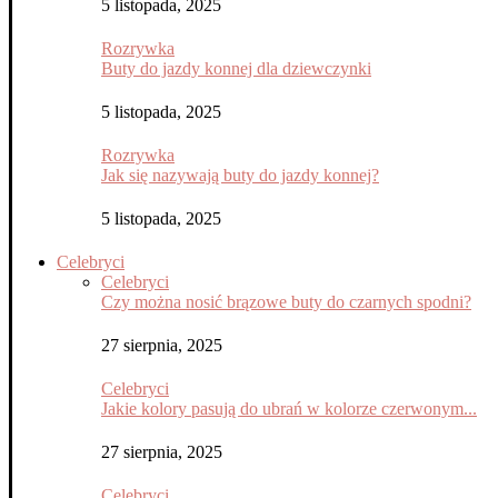
5 listopada, 2025
Rozrywka
Buty do jazdy konnej dla dziewczynki
5 listopada, 2025
Rozrywka
Jak się nazywają buty do jazdy konnej?
5 listopada, 2025
Celebryci
Celebryci
Czy można nosić brązowe buty do czarnych spodni?
27 sierpnia, 2025
Celebryci
Jakie kolory pasują do ubrań w kolorze czerwonym...
27 sierpnia, 2025
Celebryci