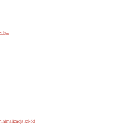
dą...
inimalizacja szkód