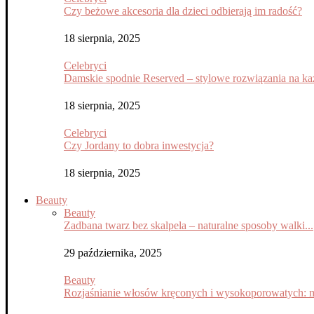
Czy beżowe akcesoria dla dzieci odbierają im radość?
18 sierpnia, 2025
Celebryci
Damskie spodnie Reserved – stylowe rozwiązania na każ
18 sierpnia, 2025
Celebryci
Czy Jordany to dobra inwestycja?
18 sierpnia, 2025
Beauty
Beauty
Zadbana twarz bez skalpela – naturalne sposoby walki...
29 października, 2025
Beauty
Rozjaśnianie włosów kręconych i wysokoporowatych: m