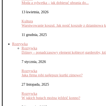
Moda a sylwetka – jak dobierać ubrania do...
13 kwietnia, 2026
Kultura
Warstwowanie koszul. Jak nosić koszulę z dzianinową 
11 grudnia, 2025
Rozrywka
Rozrywka
Dżinsy – ponadczasowy element kobiecej garderoby, któ
7 stycznia, 2026
Rozrywka
Jaka firma robi najlepsze kurtki zimowe?
27 listopada, 2025
Rozrywka
W jakich butach można jeździć konno?