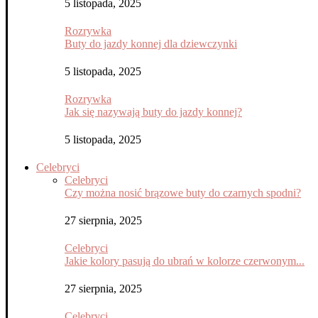
5 listopada, 2025
Rozrywka
Buty do jazdy konnej dla dziewczynki
5 listopada, 2025
Rozrywka
Jak się nazywają buty do jazdy konnej?
5 listopada, 2025
Celebryci
Celebryci
Czy można nosić brązowe buty do czarnych spodni?
27 sierpnia, 2025
Celebryci
Jakie kolory pasują do ubrań w kolorze czerwonym...
27 sierpnia, 2025
Celebryci