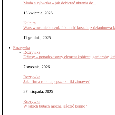
Moda a sylwetka – jak dobierać ubrania do...
13 kwietnia, 2026
Kultura
Warstwowanie koszul. Jak nosić koszulę z dzianinową 
11 grudnia, 2025
Rozrywka
Rozrywka
Dżinsy – ponadczasowy element kobiecej garderoby, któ
7 stycznia, 2026
Rozrywka
Jaka firma robi najlepsze kurtki zimowe?
27 listopada, 2025
Rozrywka
W jakich butach można jeździć konno?