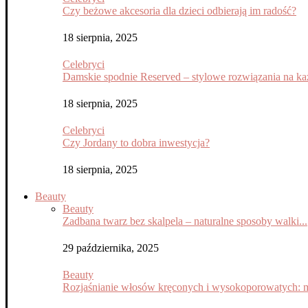
Czy beżowe akcesoria dla dzieci odbierają im radość?
18 sierpnia, 2025
Celebryci
Damskie spodnie Reserved – stylowe rozwiązania na każ
18 sierpnia, 2025
Celebryci
Czy Jordany to dobra inwestycja?
18 sierpnia, 2025
Beauty
Beauty
Zadbana twarz bez skalpela – naturalne sposoby walki...
29 października, 2025
Beauty
Rozjaśnianie włosów kręconych i wysokoporowatych: m