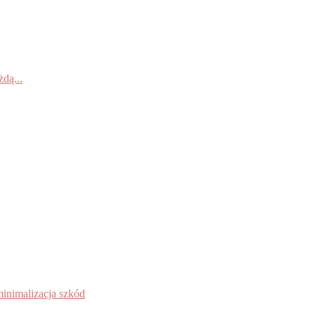
dą...
inimalizacja szkód