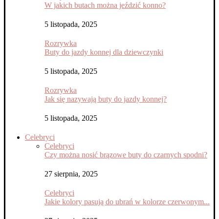
W jakich butach można jeździć konno?
5 listopada, 2025
Rozrywka
Buty do jazdy konnej dla dziewczynki
5 listopada, 2025
Rozrywka
Jak się nazywają buty do jazdy konnej?
5 listopada, 2025
Celebryci
Celebryci
Czy można nosić brązowe buty do czarnych spodni?
27 sierpnia, 2025
Celebryci
Jakie kolory pasują do ubrań w kolorze czerwonym...