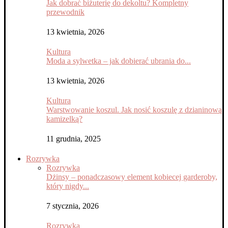
Jak dobrać biżuterię do dekoltu? Kompletny
przewodnik
13 kwietnia, 2026
Kultura
Moda a sylwetka – jak dobierać ubrania do...
13 kwietnia, 2026
Kultura
Warstwowanie koszul. Jak nosić koszulę z dzianinową
kamizelką?
11 grudnia, 2025
Rozrywka
Rozrywka
Dżinsy – ponadczasowy element kobiecej garderoby,
który nigdy...
7 stycznia, 2026
Rozrywka