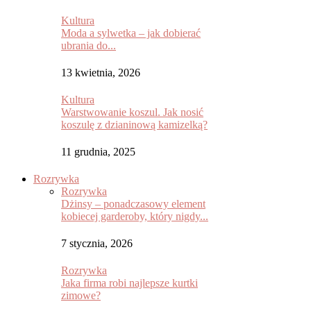
Kultura
Moda a sylwetka – jak dobierać
ubrania do...
13 kwietnia, 2026
Kultura
Warstwowanie koszul. Jak nosić
koszulę z dzianinową kamizelką?
11 grudnia, 2025
Rozrywka
Rozrywka
Dżinsy – ponadczasowy element
kobiecej garderoby, który nigdy...
7 stycznia, 2026
Rozrywka
Jaka firma robi najlepsze kurtki
zimowe?