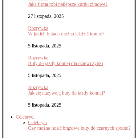
Jaka firma robi najlepsze kurtki zimowe?
27 listopada, 2025
Rozrywka
W jakich butach można jeździć konno?
5 listopada, 2025
Rozrywka
Buty do jazdy konnej dla dziewczynki
5 listopada, 2025
Rozrywka
Jak się nazywają buty do jazdy konnej?
5 listopada, 2025
Celebryci
Celebryci
Czy można nosić brązowe buty do czarnych spodni?