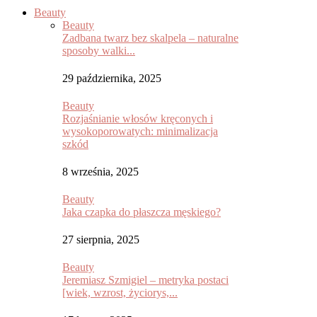
Beauty
Beauty
Zadbana twarz bez skalpela – naturalne
sposoby walki...
29 października, 2025
Beauty
Rozjaśnianie włosów kręconych i
wysokoporowatych: minimalizacja
szkód
8 września, 2025
Beauty
Jaka czapka do płaszcza męskiego?
27 sierpnia, 2025
Beauty
Jeremiasz Szmigiel – metryka postaci
[wiek, wzrost, życiorys,...