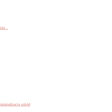
dą...
inimalizacja szkód