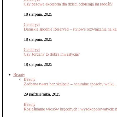
Czy beżowe akcesoria dla dzieci odbierają im radość?
18 sierpnia, 2025
Celebryci
Damskie spodnie Reserved – stylowe rozwiązania na każ
18 sierpnia, 2025
Celebryci
Czy Jordany to dobra inwestycja?
18 sierpnia, 2025
Beauty
Beauty
Zadbana twarz bez skalpela – naturalne sposoby walki...
29 października, 2025
Beauty
Rozjaśnianie włosów kręconych i wysokoporowatych: m