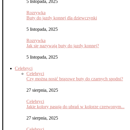
5 listopada, 2025
Rozrywka
Buty do jazdy konnej dla dziewczynki
5 listopada, 2025
Rozrywka
Jak się nazywają buty do jazdy konnej?
5 listopada, 2025
Celebryci
Celebryci
Czy można nosić brązowe buty do czarnych spodni?
27 sierpnia, 2025
Celebryci
Jakie kolory pasują do ubrań w kolorze czerwonym...
27 sierpnia, 2025
Celebryci