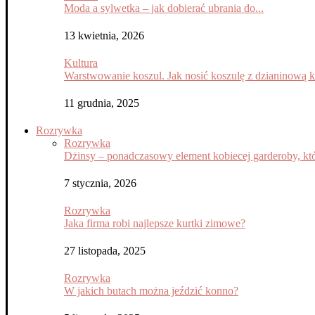
Moda a sylwetka – jak dobierać ubrania do...
13 kwietnia, 2026
Kultura
Warstwowanie koszul. Jak nosić koszulę z dzianinową 
11 grudnia, 2025
Rozrywka
Rozrywka
Dżinsy – ponadczasowy element kobiecej garderoby, któ
7 stycznia, 2026
Rozrywka
Jaka firma robi najlepsze kurtki zimowe?
27 listopada, 2025
Rozrywka
W jakich butach można jeździć konno?