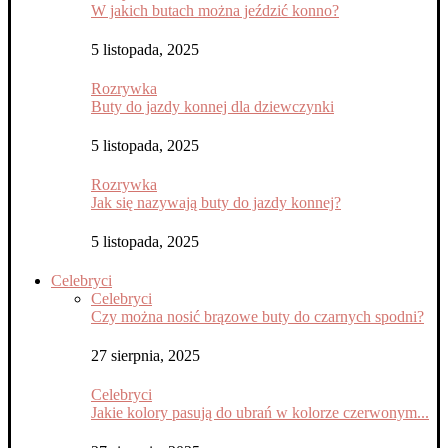
W jakich butach można jeździć konno?
5 listopada, 2025
Rozrywka
Buty do jazdy konnej dla dziewczynki
5 listopada, 2025
Rozrywka
Jak się nazywają buty do jazdy konnej?
5 listopada, 2025
Celebryci
Celebryci
Czy można nosić brązowe buty do czarnych spodni?
27 sierpnia, 2025
Celebryci
Jakie kolory pasują do ubrań w kolorze czerwonym...