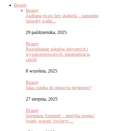
Beauty
Beauty
Zadbana twarz bez skalpela – naturalne
sposoby walki...
29 października, 2025
Beauty
Rozjaśnianie włosów kręconych i
wysokoporowatych: minimalizacja
szkód
8 września, 2025
Beauty
Jaka czapka do płaszcza męskiego?
27 sierpnia, 2025
Beauty
Jeremiasz Szmigiel – metryka postaci
[wiek, wzrost, życiorys,...