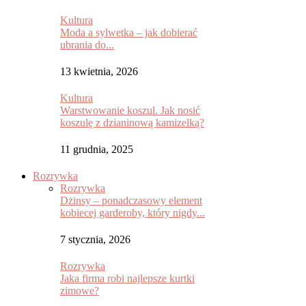
Kultura
Moda a sylwetka – jak dobierać
ubrania do...
13 kwietnia, 2026
Kultura
Warstwowanie koszul. Jak nosić
koszulę z dzianinową kamizelką?
11 grudnia, 2025
Rozrywka
Rozrywka
Dżinsy – ponadczasowy element
kobiecej garderoby, który nigdy...
7 stycznia, 2026
Rozrywka
Jaka firma robi najlepsze kurtki
zimowe?