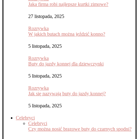
Jaka firma robi najlepsze kurtki zimowe?
27 listopada, 2025
Rozrywka
W jakich butach można jeździć konno?
5 listopada, 2025
Rozrywka
Buty do jazdy konnej dla dziewczynki
5 listopada, 2025
Rozrywka
Jak się nazywają buty do jazdy konnej?
5 listopada, 2025
Celebryci
Celebryci
Czy można nosić brązowe buty do czarnych spodni?