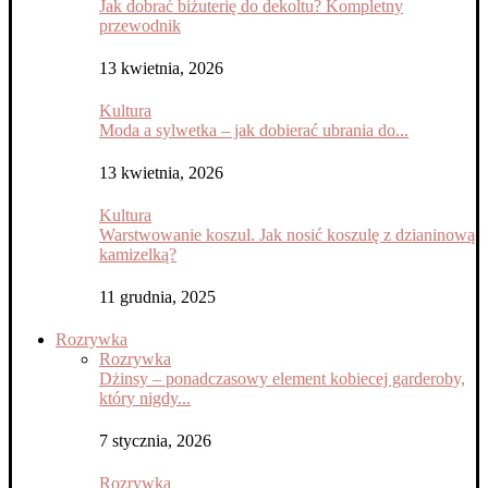
Jak dobrać biżuterię do dekoltu? Kompletny
przewodnik
13 kwietnia, 2026
Kultura
Moda a sylwetka – jak dobierać ubrania do...
13 kwietnia, 2026
Kultura
Warstwowanie koszul. Jak nosić koszulę z dzianinową
kamizelką?
11 grudnia, 2025
Rozrywka
Rozrywka
Dżinsy – ponadczasowy element kobiecej garderoby,
który nigdy...
7 stycznia, 2026
Rozrywka