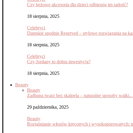
Czy beżowe akcesoria dla dzieci odbierają im radość?
18 sierpnia, 2025
Celebryci
Damskie spodnie Reserved – stylowe rozwiązania na każ
18 sierpnia, 2025
Celebryci
Czy Jordany to dobra inwestycja?
18 sierpnia, 2025
Beauty
Beauty
Zadbana twarz bez skalpela – naturalne sposoby walki...
29 października, 2025
Beauty
Rozjaśnianie włosów kręconych i wysokoporowatych: m