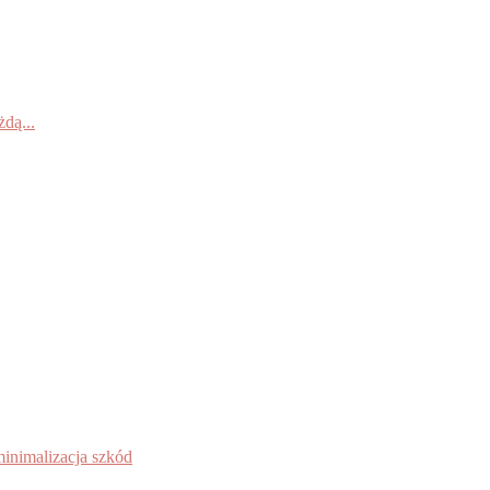
dą...
inimalizacja szkód