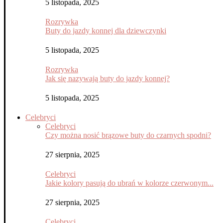
5 listopada, 2025
Rozrywka
Buty do jazdy konnej dla dziewczynki
5 listopada, 2025
Rozrywka
Jak się nazywają buty do jazdy konnej?
5 listopada, 2025
Celebryci
Celebryci
Czy można nosić brązowe buty do czarnych spodni?
27 sierpnia, 2025
Celebryci
Jakie kolory pasują do ubrań w kolorze czerwonym...
27 sierpnia, 2025
Celebryci