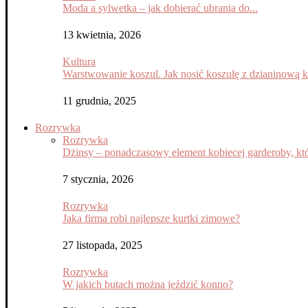
Moda a sylwetka – jak dobierać ubrania do...
13 kwietnia, 2026
Kultura
Warstwowanie koszul. Jak nosić koszulę z dzianinową 
11 grudnia, 2025
Rozrywka
Rozrywka
Dżinsy – ponadczasowy element kobiecej garderoby, któ
7 stycznia, 2026
Rozrywka
Jaka firma robi najlepsze kurtki zimowe?
27 listopada, 2025
Rozrywka
W jakich butach można jeździć konno?