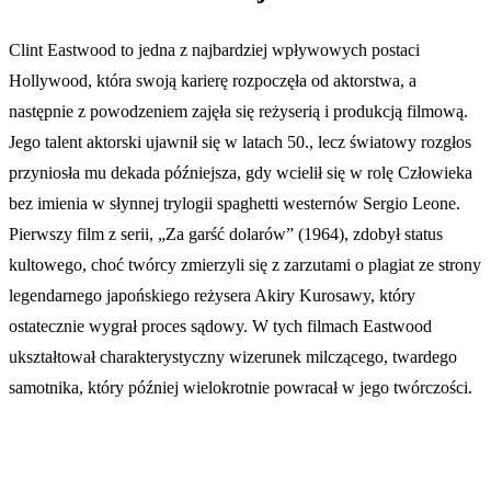
Clint Eastwood to jedna z najbardziej wpływowych postaci
Hollywood, która swoją karierę rozpoczęła od aktorstwa, a
następnie z powodzeniem zajęła się reżyserią i produkcją filmową.
Jego talent aktorski ujawnił się w latach 50., lecz światowy rozgłos
przyniosła mu dekada późniejsza, gdy wcielił się w rolę Człowieka
bez imienia w słynnej trylogii spaghetti westernów Sergio Leone.
Pierwszy film z serii, „Za garść dolarów” (1964), zdobył status
kultowego, choć twórcy zmierzyli się z zarzutami o plagiat ze strony
legendarnego japońskiego reżysera Akiry Kurosawy, który
ostatecznie wygrał proces sądowy. W tych filmach Eastwood
ukształtował charakterystyczny wizerunek milczącego, twardego
samotnika, który później wielokrotnie powracał w jego twórczości.