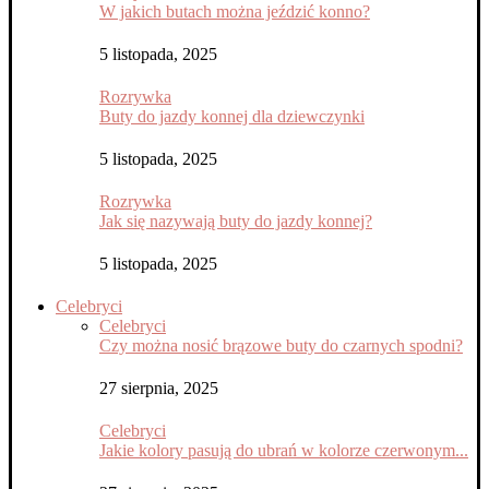
W jakich butach można jeździć konno?
5 listopada, 2025
Rozrywka
Buty do jazdy konnej dla dziewczynki
5 listopada, 2025
Rozrywka
Jak się nazywają buty do jazdy konnej?
5 listopada, 2025
Celebryci
Celebryci
Czy można nosić brązowe buty do czarnych spodni?
27 sierpnia, 2025
Celebryci
Jakie kolory pasują do ubrań w kolorze czerwonym...