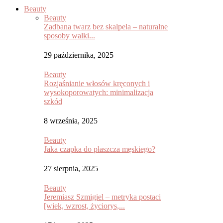
Beauty
Beauty
Zadbana twarz bez skalpela – naturalne
sposoby walki...
29 października, 2025
Beauty
Rozjaśnianie włosów kręconych i
wysokoporowatych: minimalizacja
szkód
8 września, 2025
Beauty
Jaka czapka do płaszcza męskiego?
27 sierpnia, 2025
Beauty
Jeremiasz Szmigiel – metryka postaci
[wiek, wzrost, życiorys,...