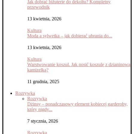
Jak dobrać biżuterię do dekoltu? Kompletny
przewodnik
13 kwietnia, 2026
Kultura
Moda a sylwetka – jak dobierać ubrania do...
13 kwietnia, 2026
Kultura
Warstwowanie koszul. Jak nosić koszulę z dzianinową
kamizelką?
11 grudnia, 2025
Rozrywka
Rozrywka
Dżinsy – ponadczasowy element kobiecej garderoby,
który nigdy...
7 stycznia, 2026
Rozrywka