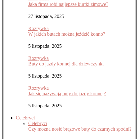
Jaka firma robi najlepsze kurtki zimowe?
27 listopada, 2025
Rozrywka
W jakich butach można jeździć konno?
5 listopada, 2025
Rozrywka
Buty do jazdy konnej dla dziewczynki
5 listopada, 2025
Rozrywka
Jak się nazywają buty do jazdy konnej?
5 listopada, 2025
Celebryci
Celebryci
Czy można nosić brązowe buty do czarnych spodni?