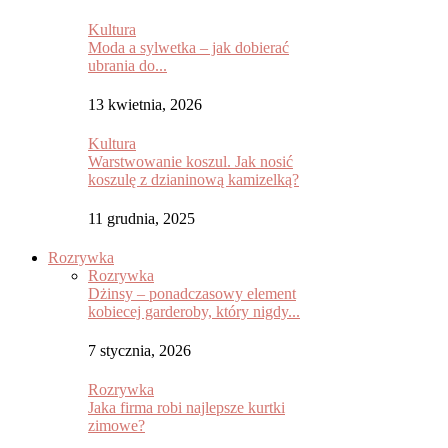
Kultura
Moda a sylwetka – jak dobierać
ubrania do...
13 kwietnia, 2026
Kultura
Warstwowanie koszul. Jak nosić
koszulę z dzianinową kamizelką?
11 grudnia, 2025
Rozrywka
Rozrywka
Dżinsy – ponadczasowy element
kobiecej garderoby, który nigdy...
7 stycznia, 2026
Rozrywka
Jaka firma robi najlepsze kurtki
zimowe?