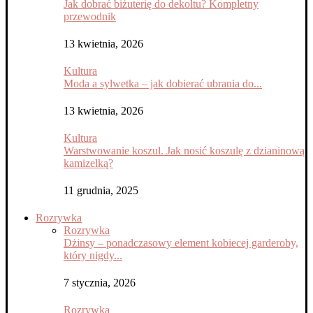
Jak dobrać biżuterię do dekoltu? Kompletny
przewodnik
13 kwietnia, 2026
Kultura
Moda a sylwetka – jak dobierać ubrania do...
13 kwietnia, 2026
Kultura
Warstwowanie koszul. Jak nosić koszulę z dzianinową
kamizelką?
11 grudnia, 2025
Rozrywka
Rozrywka
Dżinsy – ponadczasowy element kobiecej garderoby,
który nigdy...
7 stycznia, 2026
Rozrywka