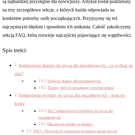
są najbardziej przystępne dla nowicjuszy. Artykuł został podzielony
na trzy szczegółowe sekcje, z których każda odpowiada na
konkretne potrzeby osób początkujących. Przyjrzymy się też
najczęstszym błędom i sposobom ich unikania. Całość zakończymy
sekcją FAQ, która rozwieje najczęściej pojawiające się wątpliwości.
Spis treści:
Najłatwiejsze tkaniny do szycia dla początkujących – co wybrać na
start?
Najlepsze tkaniny dla początkujących:
Tkaniny, których początkujący powinni unikać:
Najłatwiejsze projekty do szycia dla początkujących – krok po
kroku
Top 7 najłatwiejszych projektów do szycia dla
początkujących:
Dlaczego te projekty są idealne?
FAQ – Najczęściej zadawane pytania o łatwe szycie