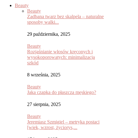
Beauty
Beauty
Zadbana twarz bez skalpela – naturalne
sposoby walki...
29 października, 2025
Beauty
Rozjaśnianie włosów kręconych i
wysokoporowatych: minimalizacja
szkód
8 września, 2025
Beauty
Jaka czapka do płaszcza męskiego?
27 sierpnia, 2025
Beauty
Jeremiasz Szmigiel – metryka postaci
[wiek, wzrost, życiorys,...