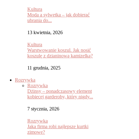
Kultura
Moda a sylwetka – jak dobierać
ubrania do...
13 kwietnia, 2026
Kultura
Warstwowanie koszul. Jak nosić
koszulę z dzianinową kamizelką?
11 grudnia, 2025
Rozrywka
Rozrywka
Dżinsy – ponadczasowy element
kobiecej garderoby, który nigdy...
7 stycznia, 2026
Rozrywka
Jaka firma robi najlepsze kurtki
zimowe?