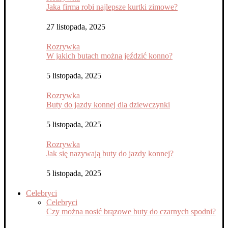
Jaka firma robi najlepsze kurtki zimowe?
27 listopada, 2025
Rozrywka
W jakich butach można jeździć konno?
5 listopada, 2025
Rozrywka
Buty do jazdy konnej dla dziewczynki
5 listopada, 2025
Rozrywka
Jak się nazywają buty do jazdy konnej?
5 listopada, 2025
Celebryci
Celebryci
Czy można nosić brązowe buty do czarnych spodni?