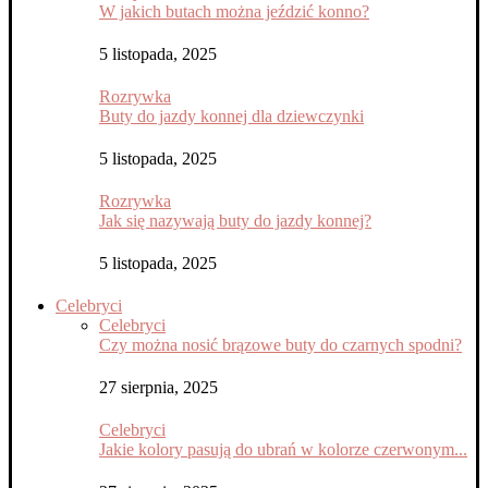
W jakich butach można jeździć konno?
5 listopada, 2025
Rozrywka
Buty do jazdy konnej dla dziewczynki
5 listopada, 2025
Rozrywka
Jak się nazywają buty do jazdy konnej?
5 listopada, 2025
Celebryci
Celebryci
Czy można nosić brązowe buty do czarnych spodni?
27 sierpnia, 2025
Celebryci
Jakie kolory pasują do ubrań w kolorze czerwonym...