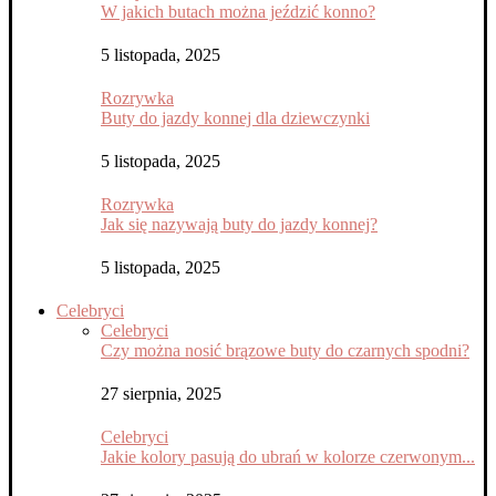
W jakich butach można jeździć konno?
5 listopada, 2025
Rozrywka
Buty do jazdy konnej dla dziewczynki
5 listopada, 2025
Rozrywka
Jak się nazywają buty do jazdy konnej?
5 listopada, 2025
Celebryci
Celebryci
Czy można nosić brązowe buty do czarnych spodni?
27 sierpnia, 2025
Celebryci
Jakie kolory pasują do ubrań w kolorze czerwonym...