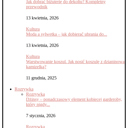
Jak dobrać biżuterię do dekoltu? Kompletny
przewodnik
13 kwietnia, 2026
Kultura
Moda a sylwetka – jak dobierać ubrania do...
13 kwietnia, 2026
Kultura
Warstwowanie koszul. Jak nosić koszulę z dzianinową
kamizelką?
11 grudnia, 2025
Rozrywka
Rozrywka
Dżinsy – ponadczasowy element kobiecej garderoby,
który nigdy...
7 stycznia, 2026
Rozrywka