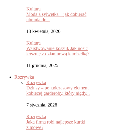
Kultura
Moda a sylwetka – jak dobierać
ubrania do...
13 kwietnia, 2026
Kultura
Warstwowanie koszul. Jak nosić
koszulę z dzianinową kamizelką?
11 grudnia, 2025
Rozrywka
Rozrywka
Dżinsy – ponadczasowy element
kobiecej garderoby, który nigdy...
7 stycznia, 2026
Rozrywka
Jaka firma robi najlepsze kurtki
zimowe?