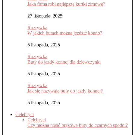
Jaka firma robi najlepsze kurtki zimowe?
27 listopada, 2025
Rozrywka
W jakich butach można jeździć konno?
5 listopada, 2025
Rozrywka
Buty do jazdy konnej dla dziewczynki
5 listopada, 2025
Rozrywka
Jak się nazywają buty do jazdy konnej?
5 listopada, 2025
Celebryci
Celebryci
Czy można nosić brązowe buty do czarnych spodni?