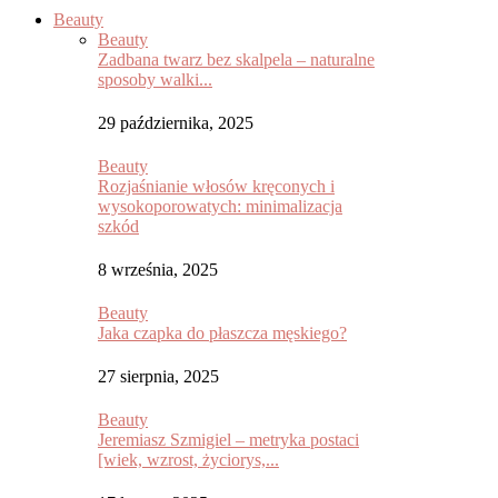
Beauty
Beauty
Zadbana twarz bez skalpela – naturalne
sposoby walki...
29 października, 2025
Beauty
Rozjaśnianie włosów kręconych i
wysokoporowatych: minimalizacja
szkód
8 września, 2025
Beauty
Jaka czapka do płaszcza męskiego?
27 sierpnia, 2025
Beauty
Jeremiasz Szmigiel – metryka postaci
[wiek, wzrost, życiorys,...