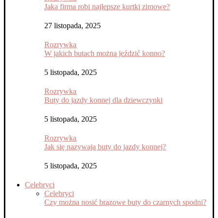
Jaka firma robi najlepsze kurtki zimowe?
27 listopada, 2025
Rozrywka
W jakich butach można jeździć konno?
5 listopada, 2025
Rozrywka
Buty do jazdy konnej dla dziewczynki
5 listopada, 2025
Rozrywka
Jak się nazywają buty do jazdy konnej?
5 listopada, 2025
Celebryci
Celebryci
Czy można nosić brązowe buty do czarnych spodni?