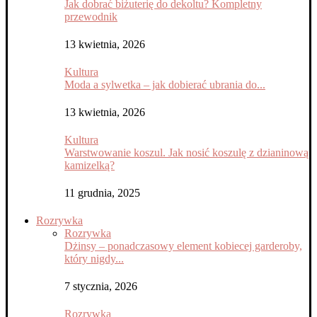
Jak dobrać biżuterię do dekoltu? Kompletny
przewodnik
13 kwietnia, 2026
Kultura
Moda a sylwetka – jak dobierać ubrania do...
13 kwietnia, 2026
Kultura
Warstwowanie koszul. Jak nosić koszulę z dzianinową
kamizelką?
11 grudnia, 2025
Rozrywka
Rozrywka
Dżinsy – ponadczasowy element kobiecej garderoby,
który nigdy...
7 stycznia, 2026
Rozrywka