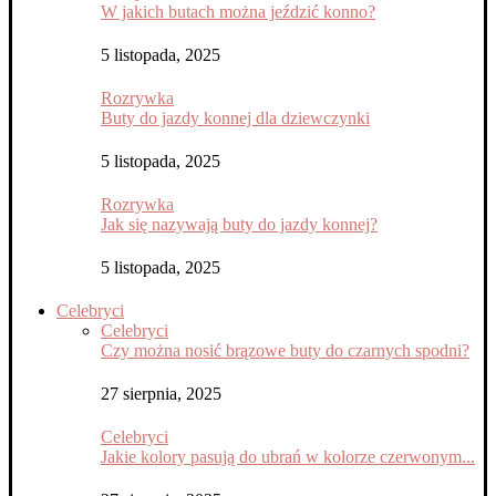
W jakich butach można jeździć konno?
5 listopada, 2025
Rozrywka
Buty do jazdy konnej dla dziewczynki
5 listopada, 2025
Rozrywka
Jak się nazywają buty do jazdy konnej?
5 listopada, 2025
Celebryci
Celebryci
Czy można nosić brązowe buty do czarnych spodni?
27 sierpnia, 2025
Celebryci
Jakie kolory pasują do ubrań w kolorze czerwonym...