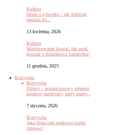
Kultura
Moda a sylwetka – jak dobierać
ubrania do...
13 kwietnia, 2026
Kultura
Warstwowanie koszul. Jak nosić
koszulę z dzianinową kamizelką?
11 grudnia, 2025
Rozrywka
Rozrywka
Dżinsy – ponadczasowy element
kobiecej garderoby, który nigdy...
7 stycznia, 2026
Rozrywka
Jaka firma robi najlepsze kurtki
zimowe?