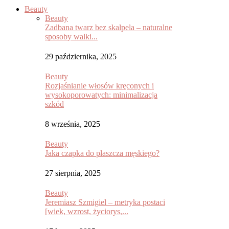
Beauty
Beauty
Zadbana twarz bez skalpela – naturalne
sposoby walki...
29 października, 2025
Beauty
Rozjaśnianie włosów kręconych i
wysokoporowatych: minimalizacja
szkód
8 września, 2025
Beauty
Jaka czapka do płaszcza męskiego?
27 sierpnia, 2025
Beauty
Jeremiasz Szmigiel – metryka postaci
[wiek, wzrost, życiorys,...