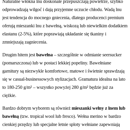
Naturalne włókna lnu doskonale przepuszczają powietrze, szybko
odprowadzają wilgoć i dają przyjemne uczucie chłodu. Wadą lnu
jest tendencja do mocnego gniecenia, dlatego producenci premium
oferują mieszanki lnu z bawełną, wiskozą lub niewielkim dodatkiem
elastanu (2-5%), które poprawiają układanie się tkaniny i
zmniejszają zagniecenia.
Drugim hitem jest
bawełna
– szczególnie w odmianie seersucker
(pomarszczona) lub w postaci lekkiej popeliny. Bawełniane
garnitury są niezwykle komfortowe, matowe i świetnie sprawdzają
się w casual-businessowych stylizacjach. Gramatura idealna na lato
to 180-250 g/m² – wszystko powyżej 280 g/m² będzie już za
ciężkie.
Bardzo dobrym wyborem są również
mieszanki wełny z lnem lub
bawełną
(tzw. tropical wool lub fresco). Wełna merino w bardzo
cienkiej przędzy lub specjalne letnie sploty wełniane zapewniają