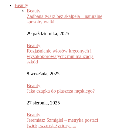
Beauty
Beauty
Zadbana twarz bez skalpela – naturalne
sposoby walki...
29 października, 2025
Beauty
Rozjaśnianie włosów kręconych i
wysokoporowatych: minimalizacja
szkód
8 września, 2025
Beauty
Jaka czapka do płaszcza męskiego?
27 sierpnia, 2025
Beauty
Jeremiasz Szmigiel – metryka postaci
[wiek, wzrost, życiorys,...