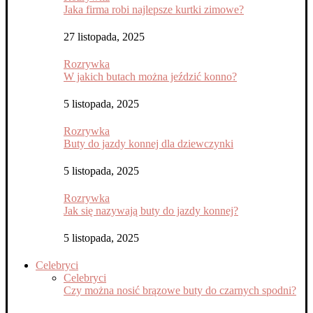
Jaka firma robi najlepsze kurtki zimowe?
27 listopada, 2025
Rozrywka
W jakich butach można jeździć konno?
5 listopada, 2025
Rozrywka
Buty do jazdy konnej dla dziewczynki
5 listopada, 2025
Rozrywka
Jak się nazywają buty do jazdy konnej?
5 listopada, 2025
Celebryci
Celebryci
Czy można nosić brązowe buty do czarnych spodni?