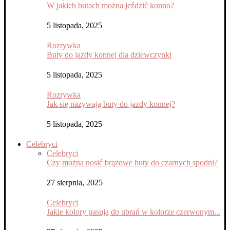
W jakich butach można jeździć konno?
5 listopada, 2025
Rozrywka
Buty do jazdy konnej dla dziewczynki
5 listopada, 2025
Rozrywka
Jak się nazywają buty do jazdy konnej?
5 listopada, 2025
Celebryci
Celebryci
Czy można nosić brązowe buty do czarnych spodni?
27 sierpnia, 2025
Celebryci
Jakie kolory pasują do ubrań w kolorze czerwonym...