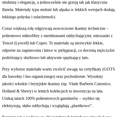
strukturę i elegancję, a jednocześnie nie grzeją tak jak klasyczna
flanela. Materiały typu mohair lub alpaka w lekkich wersjach dodają
lekkiego połysku i szlachetności.
Coraz większą rolę odgrywają nowoczesne tkaniny techniczne –
poliestrowe mikrofibry z membranami oddychającymi, mieszanki z
Tencel (Lyocell) lub Cupro. Te materiały są niezwykle lekkie,
odporne na zagniecenia i łatwe w pielęgnacji, co docenią mężczyźni
podróżujący służbowo lub aktywnie spędzający lato.
Przy wyborze materiału warto zwrócić uwagę na certyfikaty (GOTS
dla bawełny i lnu organicznego) oraz pochodzenie. Wysokiej
jakości włoskie i brytyjskie tkaniny (np. Vitale Barberis Canonico,
Holland & Sherry) w letnich kolekcjach to inwestycja na lata.
Unikaj tanich 100% poliestrowych garniturów – szybko się
elektryzują, słabo oddychają i wyglądają „plastikowo”.