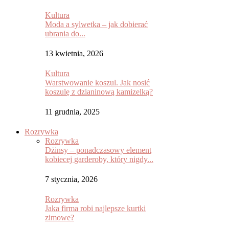
Kultura
Moda a sylwetka – jak dobierać
ubrania do...
13 kwietnia, 2026
Kultura
Warstwowanie koszul. Jak nosić
koszulę z dzianinową kamizelką?
11 grudnia, 2025
Rozrywka
Rozrywka
Dżinsy – ponadczasowy element
kobiecej garderoby, który nigdy...
7 stycznia, 2026
Rozrywka
Jaka firma robi najlepsze kurtki
zimowe?