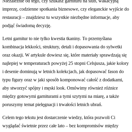
Niezależnie od tego, czy szukasz garnituru na ślub, wakacyjną
imprezę, codzienne spotkania biznesowe, czy eleganckie wyjście do
restauracji – znajdziesz tu wszystkie niezbędne informacje, aby
podjąć świadomą decyzję.
Letni garnitur to nie tylko kwestia tkaniny. To przemyślana
kombinacja lekkości, struktury, detali i dopasowania do sylwetki
oraz okazji. W artykule dowiesz się, które materiały sprawdzają się
najlepiej w temperaturach powyżej 25 stopni Celsjusza, jakie kolory
i desenie dominują w letnich kolekcjach, jak dopasować fason do
typu figury oraz w jaki sposób komponować całość z dodatkami,
aby stworzyć spójny i męski look. Omówimy również różnice
między gotowymi garniturami a tymi szytymi na miarę, a także
poruszymy temat pielęgnacji i trwałości letnich ubrań.
Celem tego tekstu jest dostarczenie wiedzy, która pozwoli Ci
wyglądać świetnie przez całe lato – bez kompromisów między