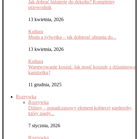
Jak dobrać biżuterię do dekoltu? Kompletny
przewodnik
13 kwietnia, 2026
Kultura
Moda a sylwetka – jak dobierać ubrania do...
13 kwietnia, 2026
Kultura
Warstwowanie koszul. Jak nosić koszulę z dzianinową
kamizelką?
11 grudnia, 2025
Rozrywka
Rozrywka
Dżinsy – ponadczasowy element kobiecej garderoby,
który nigdy...
7 stycznia, 2026
Rozrywka