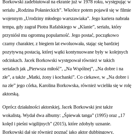
Borkowski zadebiutował na ekranie już w 1978 roku, występując w
serialu „Rodzina Połanieckich”. Wkrótce potem pojawił się w filmie
wojennym „Urodziny młodego warszawiaka”. Jego kariera nabrała
tempa, gdy zagrał Piotra Rafalskiego w „Klanie”, serialu, który
przyniósł mu ogromną popularność. Jego postać, początkowo
czarny charakter, z biegiem lat ewoluowała, stając się bardziej
pozytywną postacią, której wątki kontynuowane były w kolejnych
odcinkach. Jacek Borkowski występował również w takich
serialach jak „Pierwsza miłość”, „Na Wspólnej”, „Na dobre i na
złe”, a także „Matki, żony i kochanki”. Co ciekawe, w „Na dobre i
na złe” jego córka, Karolina Borkowska, również wcieliła się w rolę
aktorską.
Oprócz działalności aktorskiej, Jacek Borkowski jest także
wokalistą. Wydał dwa albumy: „Śpiewak tanga” (1995) oraz „17
kolęd i pieśni wigilijnych” (2015), które zdobyły uznanie.
Borkowski dał się również poznać jako aktor dubbingowy,