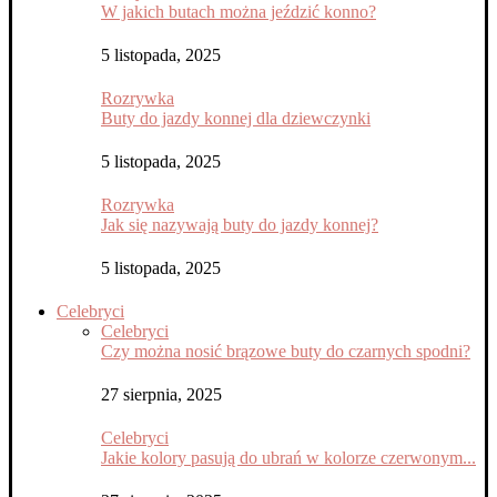
W jakich butach można jeździć konno?
5 listopada, 2025
Rozrywka
Buty do jazdy konnej dla dziewczynki
5 listopada, 2025
Rozrywka
Jak się nazywają buty do jazdy konnej?
5 listopada, 2025
Celebryci
Celebryci
Czy można nosić brązowe buty do czarnych spodni?
27 sierpnia, 2025
Celebryci
Jakie kolory pasują do ubrań w kolorze czerwonym...