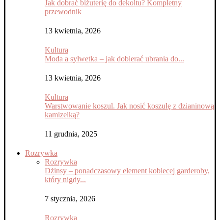
Jak dobrać biżuterię do dekoltu? Kompletny
przewodnik
13 kwietnia, 2026
Kultura
Moda a sylwetka – jak dobierać ubrania do...
13 kwietnia, 2026
Kultura
Warstwowanie koszul. Jak nosić koszulę z dzianinową
kamizelką?
11 grudnia, 2025
Rozrywka
Rozrywka
Dżinsy – ponadczasowy element kobiecej garderoby,
który nigdy...
7 stycznia, 2026
Rozrywka