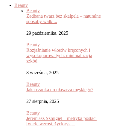
Beauty
Beauty
Zadbana twarz bez skalpela – naturalne
sposoby walki...
29 października, 2025
Beauty
Rozjaśnianie włosów kręconych i
wysokoporowatych: minimalizacja
szkód
8 września, 2025
Beauty
Jaka czapka do płaszcza męskiego?
27 sierpnia, 2025
Beauty
Jeremiasz Szmigiel – metryka postaci
[wiek, wzrost, życiorys,...