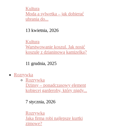
Kultura
Moda a sylwetka – jak dobierać
ubrania do...
13 kwietnia, 2026
Kultura
Warstwowanie koszul. Jak nosić
koszulę z dzianinową kamizelką?
11 grudnia, 2025
Rozrywka
Rozrywka
Dżinsy – ponadczasowy element
kobiecej garderoby, który nigdy...
7 stycznia, 2026
Rozrywka
Jaka firma robi najlepsze kurtki
zimowe?