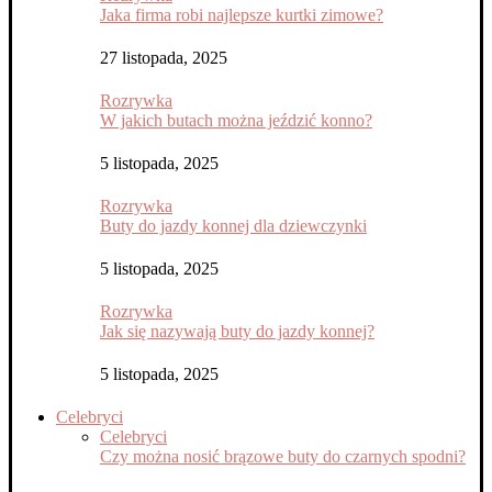
Jaka firma robi najlepsze kurtki zimowe?
27 listopada, 2025
Rozrywka
W jakich butach można jeździć konno?
5 listopada, 2025
Rozrywka
Buty do jazdy konnej dla dziewczynki
5 listopada, 2025
Rozrywka
Jak się nazywają buty do jazdy konnej?
5 listopada, 2025
Celebryci
Celebryci
Czy można nosić brązowe buty do czarnych spodni?