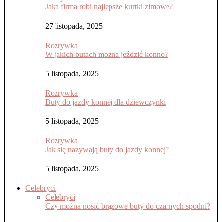
Jaka firma robi najlepsze kurtki zimowe?
27 listopada, 2025
Rozrywka
W jakich butach można jeździć konno?
5 listopada, 2025
Rozrywka
Buty do jazdy konnej dla dziewczynki
5 listopada, 2025
Rozrywka
Jak się nazywają buty do jazdy konnej?
5 listopada, 2025
Celebryci
Celebryci
Czy można nosić brązowe buty do czarnych spodni?