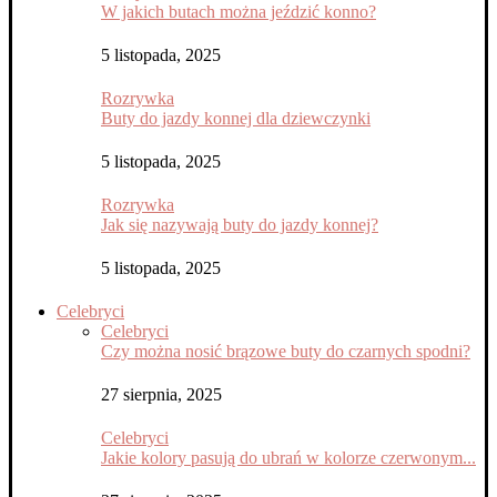
W jakich butach można jeździć konno?
5 listopada, 2025
Rozrywka
Buty do jazdy konnej dla dziewczynki
5 listopada, 2025
Rozrywka
Jak się nazywają buty do jazdy konnej?
5 listopada, 2025
Celebryci
Celebryci
Czy można nosić brązowe buty do czarnych spodni?
27 sierpnia, 2025
Celebryci
Jakie kolory pasują do ubrań w kolorze czerwonym...