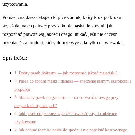
użytkowania.
Poniżej znajdziesz ekspercki przewodnik, który krok po kroku
wyjaśnia, na co patrzeć przy zakupie paska do spodni, jak
rozpoznać prawdziwą jakość i czego unikać, jeśli nie chcesz
przepłacić za produkt, który dobrze wygląda tylko na wieszaku.
Spis treści:
Dobry pasek skórzany — jak rozpoznać jakość materiału?
Pasek do spodni męski i damski — znaczenie klamry, szerokości i
proporcji
Skórzany pasek do garnituru — na co zwrócić uwagę przy
eleganckich stylizacjach?
Jaki pasek do jeansów wybrać? Trwałość, styl i codzienne
użytkowanie
Jak dobrać rozmiar paska do spodni i nie popełnić kosztownego