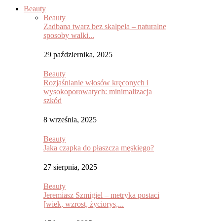
Beauty
Beauty
Zadbana twarz bez skalpela – naturalne
sposoby walki...
29 października, 2025
Beauty
Rozjaśnianie włosów kręconych i
wysokoporowatych: minimalizacja
szkód
8 września, 2025
Beauty
Jaka czapka do płaszcza męskiego?
27 sierpnia, 2025
Beauty
Jeremiasz Szmigiel – metryka postaci
[wiek, wzrost, życiorys,...