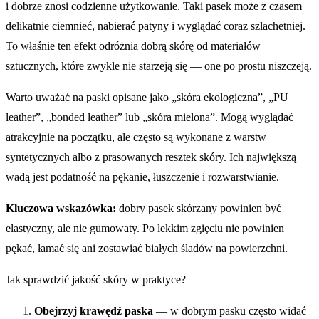
i dobrze znosi codzienne użytkowanie. Taki pasek może z czasem
delikatnie ciemnieć, nabierać patyny i wyglądać coraz szlachetniej.
To właśnie ten efekt odróżnia dobrą skórę od materiałów
sztucznych, które zwykle nie starzeją się — one po prostu niszczeją.
Warto uważać na paski opisane jako „skóra ekologiczna”, „PU
leather”, „bonded leather” lub „skóra mielona”. Mogą wyglądać
atrakcyjnie na początku, ale często są wykonane z warstw
syntetycznych albo z prasowanych resztek skóry. Ich największą
wadą jest podatność na pękanie, łuszczenie i rozwarstwianie.
Kluczowa wskazówka:
dobry pasek skórzany powinien być
elastyczny, ale nie gumowaty. Po lekkim zgięciu nie powinien
pękać, łamać się ani zostawiać białych śladów na powierzchni.
Jak sprawdzić jakość skóry w praktyce?
Obejrzyj krawędź paska
— w dobrym pasku często widać