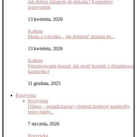
Jak dobrać biżuterię do dekoltu? Kompletny
przewodnik
13 kwietnia, 2026
Kultura
Moda a sylwetka – jak dobierać ubrania do...
13 kwietnia, 2026
Kultura
Warstwowanie koszul. Jak nosić koszulę z dzianinową
kamizelką?
11 grudnia, 2025
Rozrywka
Rozrywka
Dżinsy – ponadczasowy element kobiecej garderoby,
który nigdy...
7 stycznia, 2026
Rozrywka