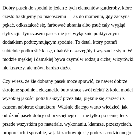
Dobry pasek do spodni to jeden z tych elementów garderoby, które
często traktujemy po macoszemu — aż do momentu, gdy zaczyna
pękać, odkształcać się, farbować ubrania albo psuć cały wygląd
stylizacji. Tymczasem pasek nie jest wyłącznie praktycznym
dodatkiem podtrzymującym spodnie. To detal, który potrafi
subtelnie podkreślić klasę, dbałość o szczegóły i wyczucie stylu. W
modzie męskiej i damskiej bywa czymś w rodzaju cichej wizytówki:
nie krzyczy, ale mówi bardzo dużo.
Czy wiesz, że źle dobrany pasek może sprawić, że nawet dobrze
skrojone spodnie i eleganckie buty stracą swój efekt? Z kolei model
wysokiej jakości potrafi służyć przez lata, pięknie się starzeć i z
czasem nabierać charakteru. Właśnie dlatego warto wiedzieć, jak
odróżnić pasek dobry od przeciętnego — nie tylko po cenie, lecz
przede wszystkim po materiale, wykonaniu, klamrze, przeszyciach,
proporcjach i sposobie, w jaki zachowuje się podczas codziennego