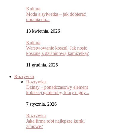
Kultura
Moda a sylwetka – jak dobierać
ubrania do...
13 kwietnia, 2026
Kultura
Warstwowanie koszul. Jak nosić
koszulę z dzianinową kamizelką?
11 grudnia, 2025
Rozrywka
Rozrywka
Dżinsy – ponadczasowy element
kobiecej garderoby, który nigdy...
7 stycznia, 2026
Rozrywka
Jaka firma robi najlepsze kurtki
zimowe?