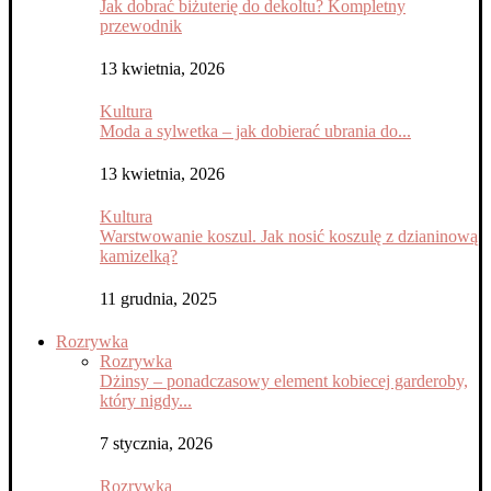
Jak dobrać biżuterię do dekoltu? Kompletny
przewodnik
13 kwietnia, 2026
Kultura
Moda a sylwetka – jak dobierać ubrania do...
13 kwietnia, 2026
Kultura
Warstwowanie koszul. Jak nosić koszulę z dzianinową
kamizelką?
11 grudnia, 2025
Rozrywka
Rozrywka
Dżinsy – ponadczasowy element kobiecej garderoby,
który nigdy...
7 stycznia, 2026
Rozrywka