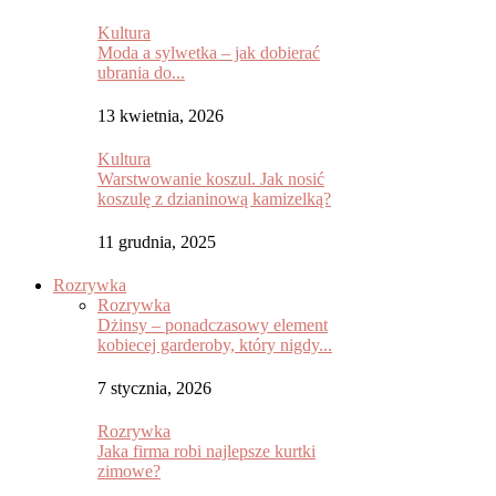
Kultura
Moda a sylwetka – jak dobierać
ubrania do...
13 kwietnia, 2026
Kultura
Warstwowanie koszul. Jak nosić
koszulę z dzianinową kamizelką?
11 grudnia, 2025
Rozrywka
Rozrywka
Dżinsy – ponadczasowy element
kobiecej garderoby, który nigdy...
7 stycznia, 2026
Rozrywka
Jaka firma robi najlepsze kurtki
zimowe?