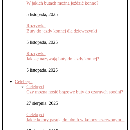
W jakich butach można jeździć konno?
5 listopada, 2025
Rozrywka
Buty do jazdy konnej dla dziewczynki
5 listopada, 2025
Rozrywka
Jak się nazywają buty do jazdy konnej?
5 listopada, 2025
Celebryci
Celebryci
Czy można nosić brązowe buty do czarnych spodni?
27 sierpnia, 2025
Celebryci
Jakie kolory pasują do ubrań w kolorze czerwonym...