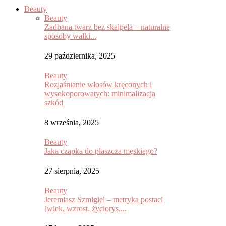
Beauty
Beauty
Zadbana twarz bez skalpela – naturalne
sposoby walki...
29 października, 2025
Beauty
Rozjaśnianie włosów kręconych i
wysokoporowatych: minimalizacja
szkód
8 września, 2025
Beauty
Jaka czapka do płaszcza męskiego?
27 sierpnia, 2025
Beauty
Jeremiasz Szmigiel – metryka postaci
[wiek, wzrost, życiorys,...