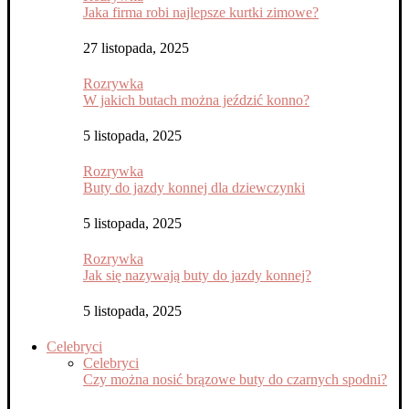
Jaka firma robi najlepsze kurtki zimowe?
27 listopada, 2025
Rozrywka
W jakich butach można jeździć konno?
5 listopada, 2025
Rozrywka
Buty do jazdy konnej dla dziewczynki
5 listopada, 2025
Rozrywka
Jak się nazywają buty do jazdy konnej?
5 listopada, 2025
Celebryci
Celebryci
Czy można nosić brązowe buty do czarnych spodni?