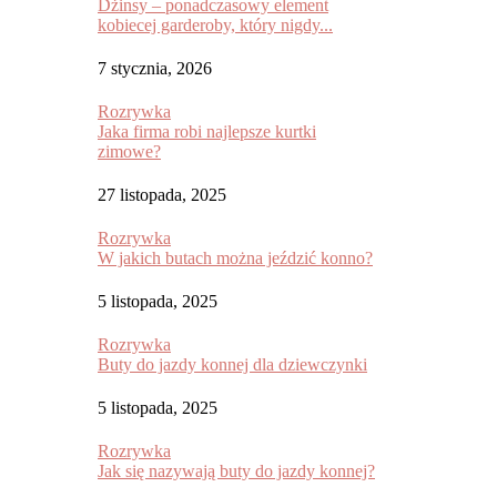
Dżinsy – ponadczasowy element
kobiecej garderoby, który nigdy...
7 stycznia, 2026
Rozrywka
Jaka firma robi najlepsze kurtki
zimowe?
27 listopada, 2025
Rozrywka
W jakich butach można jeździć konno?
5 listopada, 2025
Rozrywka
Buty do jazdy konnej dla dziewczynki
5 listopada, 2025
Rozrywka
Jak się nazywają buty do jazdy konnej?