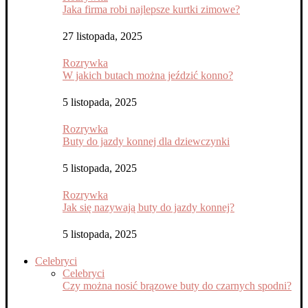
Jaka firma robi najlepsze kurtki zimowe?
27 listopada, 2025
Rozrywka
W jakich butach można jeździć konno?
5 listopada, 2025
Rozrywka
Buty do jazdy konnej dla dziewczynki
5 listopada, 2025
Rozrywka
Jak się nazywają buty do jazdy konnej?
5 listopada, 2025
Celebryci
Celebryci
Czy można nosić brązowe buty do czarnych spodni?