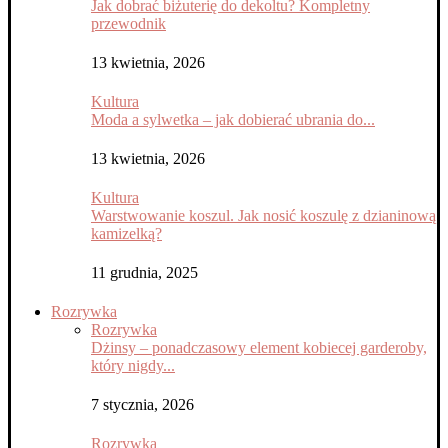
Jak dobrać biżuterię do dekoltu? Kompletny
przewodnik
13 kwietnia, 2026
Kultura
Moda a sylwetka – jak dobierać ubrania do...
13 kwietnia, 2026
Kultura
Warstwowanie koszul. Jak nosić koszulę z dzianinową
kamizelką?
11 grudnia, 2025
Rozrywka
Rozrywka
Dżinsy – ponadczasowy element kobiecej garderoby,
który nigdy...
7 stycznia, 2026
Rozrywka