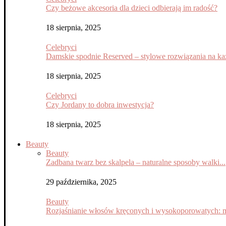
Czy beżowe akcesoria dla dzieci odbierają im radość?
18 sierpnia, 2025
Celebryci
Damskie spodnie Reserved – stylowe rozwiązania na każ
18 sierpnia, 2025
Celebryci
Czy Jordany to dobra inwestycja?
18 sierpnia, 2025
Beauty
Beauty
Zadbana twarz bez skalpela – naturalne sposoby walki...
29 października, 2025
Beauty
Rozjaśnianie włosów kręconych i wysokoporowatych: m