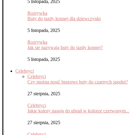
5 listopada, 2025
Rozrywka
Buty do jazdy konnej dla dziewczynki
5 listopada, 2025
Rozrywka
Jak się nazywają buty do jazdy konnej?
5 listopada, 2025
Celebryci
Celebryci
Czy można nosić brązowe buty do czarnych spodni?
27 sierpnia, 2025
Celebryci
Jakie kolory pasują do ubrań w kolorze czerwonym...
27 sierpnia, 2025
Celebryci