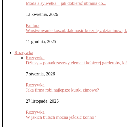
Moda a sylwetka – jak dobierać ubrania do...
13 kwietnia, 2026
Kultura
Warstwowanie koszul. Jak nosić koszulę z dzianinową 
11 grudnia, 2025
Rozrywka
Rozrywka
Dżinsy – ponadczasowy element kobiecej garderoby, któ
7 stycznia, 2026
Rozrywka
Jaka firma robi najlepsze kurtki zimowe?
27 listopada, 2025
Rozrywka
W jakich butach można jeździć konno?