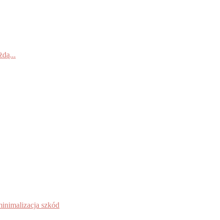
dą...
inimalizacja szkód