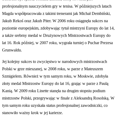
profesjonalnym nauczycielem gry w tenisa. W późniejszych latach
Magda współpracowała z takimi trenerami jak Michał Dembiński,
Jakub Rekoś oraz Jakub Piter. W 2006 roku osiągnęła sukces na
poziomie europejskim, zdobywając tytuł mistrzyni Europy do lat 14,
a także srebrny medal w Drużynowych Mistrzostwach Europy do
lat 16. Rok później, w 2007 roku, wygrała turniej o Puchar Prezesa
Grunwaldu.
Jej kolejny sukces to zwycięstwo w narodowych mistrzostwach
Polski w grze mieszanej, w 2008 roku, w parze z Mateuszem
Szmigielem. Również w tym samym roku, w Moskwie, zdobyła
złoty medal Mistrzostw Europy do lat 16, grając w parze z Paulą
Kanią. W 2009 roku Linette stanęła na drugim stopniu podium
mistrzostw Polski, przegrywając w finale z Aleksandrą Rosolską. W
tym samym roku uzyskała status profesjonalnej zawodniczki, co
stanowiło ważny krok w jej karierze.