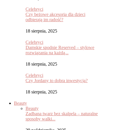
Celebryci
Czy beżowe akcesoria dla dzieci
odbierają im radość?
18 sierpnia, 2025
Celebryci
Damskie spodnie Reserved – stylowe
rozwiązania na każdą...
18 sierpnia, 2025
Celebryci
Czy Jordany to dobra inwestycja?
18 sierpnia, 2025
Beauty
Beauty
Zadbana twarz bez skalpela – naturalne
sposoby walki...