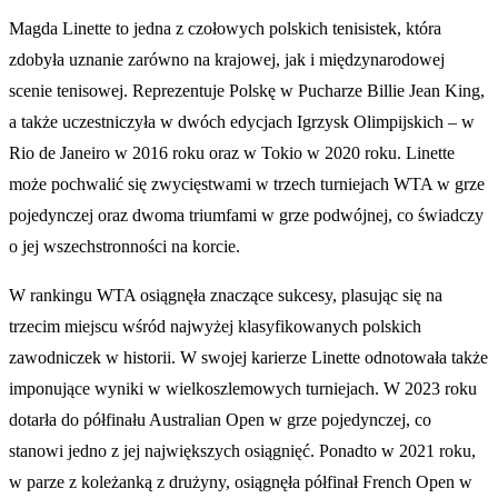
Magda Linette to jedna z czołowych polskich tenisistek, która
zdobyła uznanie zarówno na krajowej, jak i międzynarodowej
scenie tenisowej. Reprezentuje Polskę w Pucharze Billie Jean King,
a także uczestniczyła w dwóch edycjach Igrzysk Olimpijskich – w
Rio de Janeiro w 2016 roku oraz w Tokio w 2020 roku. Linette
może pochwalić się zwycięstwami w trzech turniejach WTA w grze
pojedynczej oraz dwoma triumfami w grze podwójnej, co świadczy
o jej wszechstronności na korcie.
W rankingu WTA osiągnęła znaczące sukcesy, plasując się na
trzecim miejscu wśród najwyżej klasyfikowanych polskich
zawodniczek w historii. W swojej karierze Linette odnotowała także
imponujące wyniki w wielkoszlemowych turniejach. W 2023 roku
dotarła do półfinału Australian Open w grze pojedynczej, co
stanowi jedno z jej największych osiągnięć. Ponadto w 2021 roku,
w parze z koleżanką z drużyny, osiągnęła półfinał French Open w