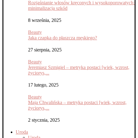
Rozjaśnianie włosów kręconych i wysokoporowatych:
minimalizacja szkód
8 września, 2025
Beauty
Jaka czapka do płaszcza męskiego?
27 sierpnia, 2025
Beauty
Jeremiasz Szmigiel – metryka postaci [wiek, wzrost,
życiorys,...
17 lutego, 2025
Beauty
Maja Chwalińska – metryka postaci [wiek, wzrost,
życiorys,...
2 stycznia, 2025
Uroda
Uroda