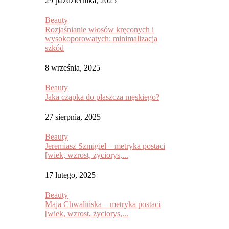
29 października, 2025
Beauty
Rozjaśnianie włosów kręconych i
wysokoporowatych: minimalizacja
szkód
8 września, 2025
Beauty
Jaka czapka do płaszcza męskiego?
27 sierpnia, 2025
Beauty
Jeremiasz Szmigiel – metryka postaci
[wiek, wzrost, życiorys,...
17 lutego, 2025
Beauty
Maja Chwalińska – metryka postaci
[wiek, wzrost, życiorys,...