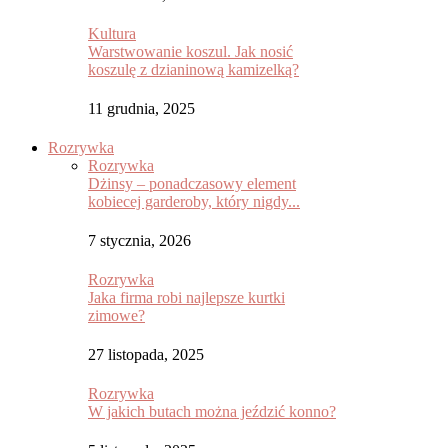
Kultura
Warstwowanie koszul. Jak nosić
koszulę z dzianinową kamizelką?
11 grudnia, 2025
Rozrywka
Rozrywka
Dżinsy – ponadczasowy element
kobiecej garderoby, który nigdy...
7 stycznia, 2026
Rozrywka
Jaka firma robi najlepsze kurtki
zimowe?
27 listopada, 2025
Rozrywka
W jakich butach można jeździć konno?