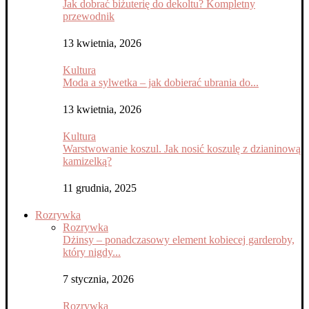
Jak dobrać biżuterię do dekoltu? Kompletny
przewodnik
13 kwietnia, 2026
Kultura
Moda a sylwetka – jak dobierać ubrania do...
13 kwietnia, 2026
Kultura
Warstwowanie koszul. Jak nosić koszulę z dzianinową
kamizelką?
11 grudnia, 2025
Rozrywka
Rozrywka
Dżinsy – ponadczasowy element kobiecej garderoby,
który nigdy...
7 stycznia, 2026
Rozrywka