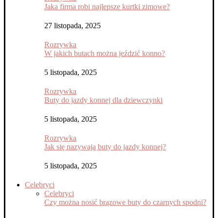
Jaka firma robi najlepsze kurtki zimowe?
27 listopada, 2025
Rozrywka
W jakich butach można jeździć konno?
5 listopada, 2025
Rozrywka
Buty do jazdy konnej dla dziewczynki
5 listopada, 2025
Rozrywka
Jak się nazywają buty do jazdy konnej?
5 listopada, 2025
Celebryci
Celebryci
Czy można nosić brązowe buty do czarnych spodni?