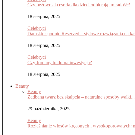
Czy beżowe akcesoria dla dzieci odbierają im radość?
18 sierpnia, 2025
Celebryci
Damskie spodnie Reserved – stylowe rozwiązania na każ
18 sierpnia, 2025
Celebryci
Czy Jordany to dobra inwestycja?
18 sierpnia, 2025
Beauty
Beauty
Zadbana twarz bez skalpela – naturalne sposoby walki...
29 października, 2025
Beauty
Rozjaśnianie włosów kręconych i wysokoporowatych: m