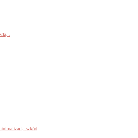
dą...
inimalizacja szkód