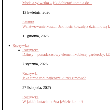
Moda a sylwetka – jak dobierać ubrania do...
13 kwietnia, 2026
Kultura
Warstwowanie koszul. Jak nosić koszulę z dzianinową 
11 grudnia, 2025
Rozrywka
Rozrywka
Dżinsy – ponadczasowy element kobiecej garderoby, któ
7 stycznia, 2026
Rozrywka
Jaka firma robi najlepsze kurtki zimowe?
27 listopada, 2025
Rozrywka
W jakich butach można jeździć konno?