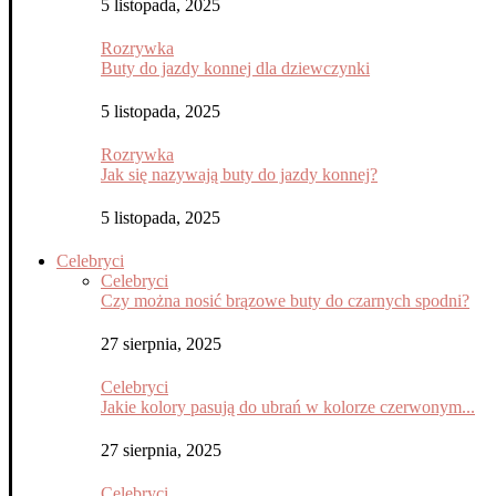
5 listopada, 2025
Rozrywka
Buty do jazdy konnej dla dziewczynki
5 listopada, 2025
Rozrywka
Jak się nazywają buty do jazdy konnej?
5 listopada, 2025
Celebryci
Celebryci
Czy można nosić brązowe buty do czarnych spodni?
27 sierpnia, 2025
Celebryci
Jakie kolory pasują do ubrań w kolorze czerwonym...
27 sierpnia, 2025
Celebryci