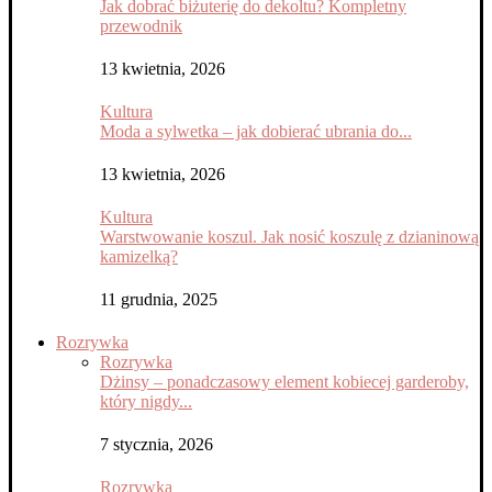
Jak dobrać biżuterię do dekoltu? Kompletny
przewodnik
13 kwietnia, 2026
Kultura
Moda a sylwetka – jak dobierać ubrania do...
13 kwietnia, 2026
Kultura
Warstwowanie koszul. Jak nosić koszulę z dzianinową
kamizelką?
11 grudnia, 2025
Rozrywka
Rozrywka
Dżinsy – ponadczasowy element kobiecej garderoby,
który nigdy...
7 stycznia, 2026
Rozrywka