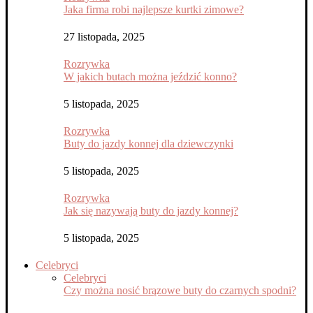
Jaka firma robi najlepsze kurtki zimowe?
27 listopada, 2025
Rozrywka
W jakich butach można jeździć konno?
5 listopada, 2025
Rozrywka
Buty do jazdy konnej dla dziewczynki
5 listopada, 2025
Rozrywka
Jak się nazywają buty do jazdy konnej?
5 listopada, 2025
Celebryci
Celebryci
Czy można nosić brązowe buty do czarnych spodni?