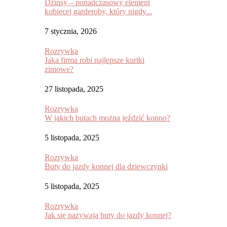
Dżinsy – ponadczasowy element
kobiecej garderoby, który nigdy...
7 stycznia, 2026
Rozrywka
Jaka firma robi najlepsze kurtki
zimowe?
27 listopada, 2025
Rozrywka
W jakich butach można jeździć konno?
5 listopada, 2025
Rozrywka
Buty do jazdy konnej dla dziewczynki
5 listopada, 2025
Rozrywka
Jak się nazywają buty do jazdy konnej?