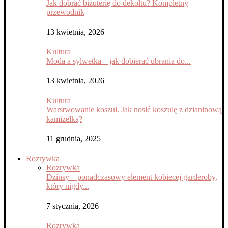
Jak dobrać biżuterię do dekoltu? Kompletny
przewodnik
13 kwietnia, 2026
Kultura
Moda a sylwetka – jak dobierać ubrania do...
13 kwietnia, 2026
Kultura
Warstwowanie koszul. Jak nosić koszulę z dzianinową
kamizelką?
11 grudnia, 2025
Rozrywka
Rozrywka
Dżinsy – ponadczasowy element kobiecej garderoby,
który nigdy...
7 stycznia, 2026
Rozrywka