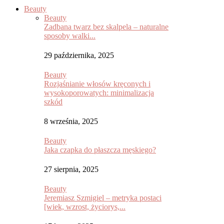
Beauty
Beauty
Zadbana twarz bez skalpela – naturalne
sposoby walki...
29 października, 2025
Beauty
Rozjaśnianie włosów kręconych i
wysokoporowatych: minimalizacja
szkód
8 września, 2025
Beauty
Jaka czapka do płaszcza męskiego?
27 sierpnia, 2025
Beauty
Jeremiasz Szmigiel – metryka postaci
[wiek, wzrost, życiorys,...