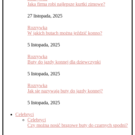
Jaka firma robi najlepsze kurtki zimowe?
27 listopada, 2025
Rozrywka
W jakich butach można jeździć konno?
5 listopada, 2025
Rozrywka
Buty do jazdy konnej dla dziewczynki
5 listopada, 2025
Rozrywka
Jak się nazywają buty do jazdy konnej?
5 listopada, 2025
Celebryci
Celebryci
Czy można nosić brązowe buty do czarnych spodni?