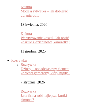
Kultura
Moda a sylwetka – jak dobierać
ubrania do...
13 kwietnia, 2026
Kultura
Warstwowanie koszul. Jak nosić
koszulę z dzianinową kamizelką?
11 grudnia, 2025
Rozrywka
Rozrywka
Dżinsy – ponadczasowy element
kobiecej garderoby, który nigdy...
7 stycznia, 2026
Rozrywka
Jaka firma robi najlepsze kurtki
zimowe?