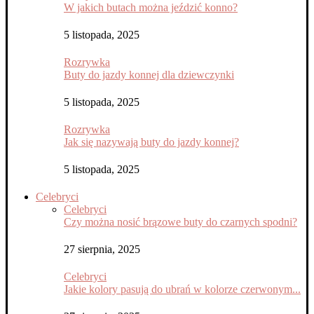
W jakich butach można jeździć konno?
5 listopada, 2025
Rozrywka
Buty do jazdy konnej dla dziewczynki
5 listopada, 2025
Rozrywka
Jak się nazywają buty do jazdy konnej?
5 listopada, 2025
Celebryci
Celebryci
Czy można nosić brązowe buty do czarnych spodni?
27 sierpnia, 2025
Celebryci
Jakie kolory pasują do ubrań w kolorze czerwonym...