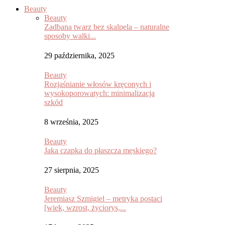
Beauty
Beauty
Zadbana twarz bez skalpela – naturalne
sposoby walki...
29 października, 2025
Beauty
Rozjaśnianie włosów kręconych i
wysokoporowatych: minimalizacja
szkód
8 września, 2025
Beauty
Jaka czapka do płaszcza męskiego?
27 sierpnia, 2025
Beauty
Jeremiasz Szmigiel – metryka postaci
[wiek, wzrost, życiorys,...