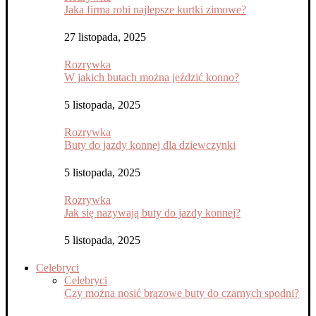
Jaka firma robi najlepsze kurtki zimowe?
27 listopada, 2025
Rozrywka
W jakich butach można jeździć konno?
5 listopada, 2025
Rozrywka
Buty do jazdy konnej dla dziewczynki
5 listopada, 2025
Rozrywka
Jak się nazywają buty do jazdy konnej?
5 listopada, 2025
Celebryci
Celebryci
Czy można nosić brązowe buty do czarnych spodni?