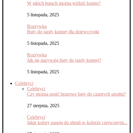
W jakich butach można jeździć konno?
5 listopada, 2025
Rozrywka
Buty do jazdy konnej dla dziewczynki
5 listopada, 2025
Rozrywka
Jak się nazywają buty do jazdy konnej?
5 listopada, 2025
Celebryci
Celebryci
Czy można nosić brązowe buty do czarnych spodni?
27 sierpnia, 2025
Celebryci
Jakie kolory pasują do ubrań w kolorze czerwonym...