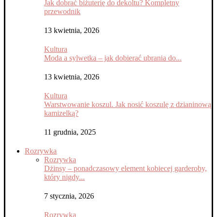
Jak dobrać biżuterię do dekoltu? Kompletny
przewodnik
13 kwietnia, 2026
Kultura
Moda a sylwetka – jak dobierać ubrania do...
13 kwietnia, 2026
Kultura
Warstwowanie koszul. Jak nosić koszulę z dzianinową
kamizelką?
11 grudnia, 2025
Rozrywka
Rozrywka
Dżinsy – ponadczasowy element kobiecej garderoby,
który nigdy...
7 stycznia, 2026
Rozrywka