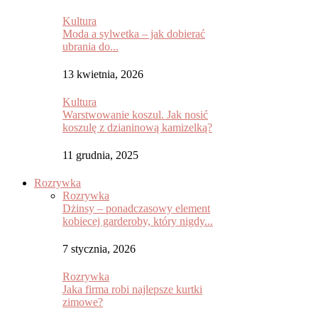
Kultura
Moda a sylwetka – jak dobierać
ubrania do...
13 kwietnia, 2026
Kultura
Warstwowanie koszul. Jak nosić
koszulę z dzianinową kamizelką?
11 grudnia, 2025
Rozrywka
Rozrywka
Dżinsy – ponadczasowy element
kobiecej garderoby, który nigdy...
7 stycznia, 2026
Rozrywka
Jaka firma robi najlepsze kurtki
zimowe?