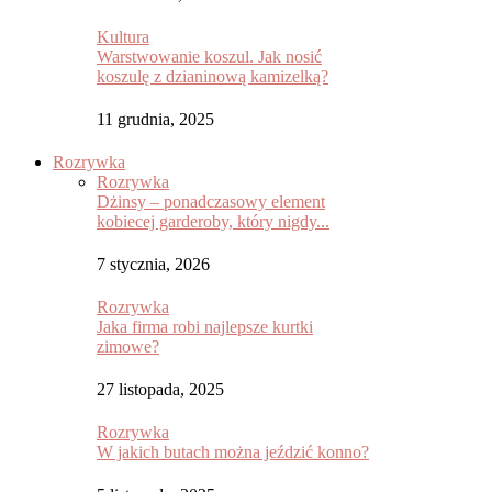
Kultura
Warstwowanie koszul. Jak nosić
koszulę z dzianinową kamizelką?
11 grudnia, 2025
Rozrywka
Rozrywka
Dżinsy – ponadczasowy element
kobiecej garderoby, który nigdy...
7 stycznia, 2026
Rozrywka
Jaka firma robi najlepsze kurtki
zimowe?
27 listopada, 2025
Rozrywka
W jakich butach można jeździć konno?