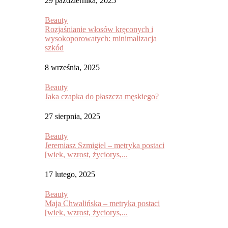
29 października, 2025
Beauty
Rozjaśnianie włosów kręconych i
wysokoporowatych: minimalizacja
szkód
8 września, 2025
Beauty
Jaka czapka do płaszcza męskiego?
27 sierpnia, 2025
Beauty
Jeremiasz Szmigiel – metryka postaci
[wiek, wzrost, życiorys,...
17 lutego, 2025
Beauty
Maja Chwalińska – metryka postaci
[wiek, wzrost, życiorys,...