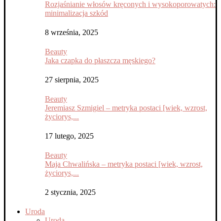
Rozjaśnianie włosów kręconych i wysokoporowatych:
minimalizacja szkód
8 września, 2025
Beauty
Jaka czapka do płaszcza męskiego?
27 sierpnia, 2025
Beauty
Jeremiasz Szmigiel – metryka postaci [wiek, wzrost,
życiorys,...
17 lutego, 2025
Beauty
Maja Chwalińska – metryka postaci [wiek, wzrost,
życiorys,...
2 stycznia, 2025
Uroda
Uroda