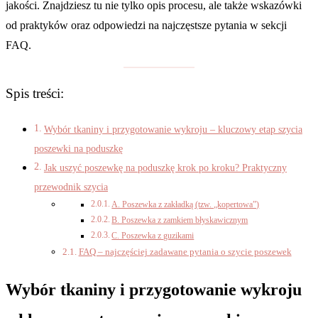
jakości. Znajdziesz tu nie tylko opis procesu, ale także wskazówki
od praktyków oraz odpowiedzi na najczęstsze pytania w sekcji
FAQ.
Spis treści:
Wybór tkaniny i przygotowanie wykroju – kluczowy etap szycia
poszewki na poduszkę
Jak uszyć poszewkę na poduszkę krok po kroku? Praktyczny
przewodnik szycia
A. Poszewka z zakładką (tzw. „kopertowa”)
B. Poszewka z zamkiem błyskawicznym
C. Poszewka z guzikami
FAQ – najczęściej zadawane pytania o szycie poszewek
Wybór tkaniny i przygotowanie wykroju