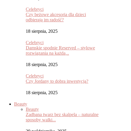
Celebryci
Czy beżowe akcesoria dla dzieci
odbierają im radość?
18 sierpnia, 2025
Celebryci
Damskie spodnie Reserved – stylowe
rozwiązania na każdą...
18 sierpnia, 2025
Celebryci
Czy Jordany to dobra inwestycja?
18 sierpnia, 2025
Beauty
Beauty
Zadbana twarz bez skalpela – naturalne
sposoby walki...