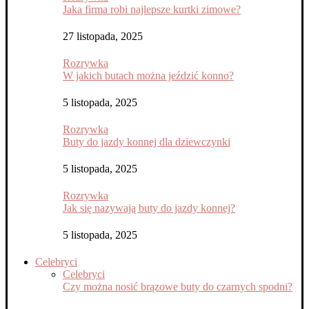
Jaka firma robi najlepsze kurtki zimowe?
27 listopada, 2025
Rozrywka
W jakich butach można jeździć konno?
5 listopada, 2025
Rozrywka
Buty do jazdy konnej dla dziewczynki
5 listopada, 2025
Rozrywka
Jak się nazywają buty do jazdy konnej?
5 listopada, 2025
Celebryci
Celebryci
Czy można nosić brązowe buty do czarnych spodni?