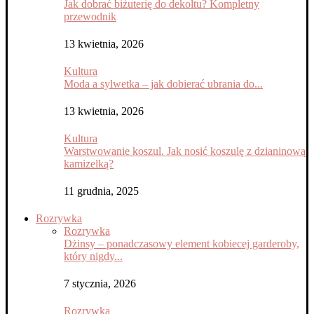
Jak dobrać biżuterię do dekoltu? Kompletny
przewodnik
13 kwietnia, 2026
Kultura
Moda a sylwetka – jak dobierać ubrania do...
13 kwietnia, 2026
Kultura
Warstwowanie koszul. Jak nosić koszulę z dzianinową
kamizelką?
11 grudnia, 2025
Rozrywka
Rozrywka
Dżinsy – ponadczasowy element kobiecej garderoby,
który nigdy...
7 stycznia, 2026
Rozrywka