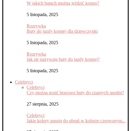
W jakich butach można jeździć konno?
5 listopada, 2025
Rozrywka
Buty do jazdy konnej dla dziewczynki
5 listopada, 2025
Rozrywka
Jak się nazywają buty do jazdy konnej?
5 listopada, 2025
Celebryci
Celebryci
Czy można nosić brązowe buty do czarnych spodni?
27 sierpnia, 2025
Celebryci
Jakie kolory pasują do ubrań w kolorze czerwonym...