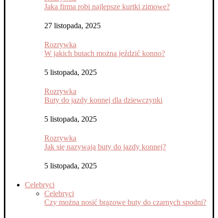
Jaka firma robi najlepsze kurtki zimowe?
27 listopada, 2025
Rozrywka
W jakich butach można jeździć konno?
5 listopada, 2025
Rozrywka
Buty do jazdy konnej dla dziewczynki
5 listopada, 2025
Rozrywka
Jak się nazywają buty do jazdy konnej?
5 listopada, 2025
Celebryci
Celebryci
Czy można nosić brązowe buty do czarnych spodni?