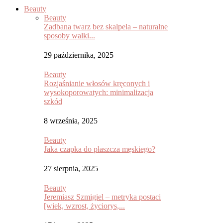
Beauty
Beauty
Zadbana twarz bez skalpela – naturalne
sposoby walki...
29 października, 2025
Beauty
Rozjaśnianie włosów kręconych i
wysokoporowatych: minimalizacja
szkód
8 września, 2025
Beauty
Jaka czapka do płaszcza męskiego?
27 sierpnia, 2025
Beauty
Jeremiasz Szmigiel – metryka postaci
[wiek, wzrost, życiorys,...