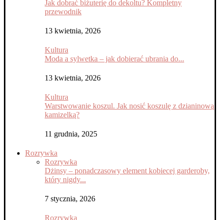
Jak dobrać biżuterię do dekoltu? Kompletny
przewodnik
13 kwietnia, 2026
Kultura
Moda a sylwetka – jak dobierać ubrania do...
13 kwietnia, 2026
Kultura
Warstwowanie koszul. Jak nosić koszulę z dzianinową
kamizelką?
11 grudnia, 2025
Rozrywka
Rozrywka
Dżinsy – ponadczasowy element kobiecej garderoby,
który nigdy...
7 stycznia, 2026
Rozrywka