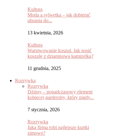
Kultura
Moda a sylwetka – jak dobierać
ubrania do...
13 kwietnia, 2026
Kultura
Warstwowanie koszul. Jak nosić
koszulę z dzianinową kamizelką?
11 grudnia, 2025
Rozrywka
Rozrywka
Dżinsy – ponadczasowy element
kobiecej garderoby, który nigdy...
7 stycznia, 2026
Rozrywka
Jaka firma robi najlepsze kurtki
zimowe?