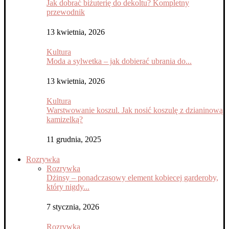
Jak dobrać biżuterię do dekoltu? Kompletny
przewodnik
13 kwietnia, 2026
Kultura
Moda a sylwetka – jak dobierać ubrania do...
13 kwietnia, 2026
Kultura
Warstwowanie koszul. Jak nosić koszulę z dzianinową
kamizelką?
11 grudnia, 2025
Rozrywka
Rozrywka
Dżinsy – ponadczasowy element kobiecej garderoby,
który nigdy...
7 stycznia, 2026
Rozrywka