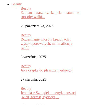
Beauty
Beauty
Zadbana twarz bez skalpela – naturalne
sposoby walki...
29 października, 2025
Beauty
Rozjaśnianie włosów kręconych i
wysokoporowatych: minimalizacja
szkód
8 września, 2025
Beauty
Jaka czapka do płaszcza męskiego?
27 sierpnia, 2025
Beauty
Jeremiasz Szmigiel – metryka postaci
[wiek, wzrost, życiorys,...