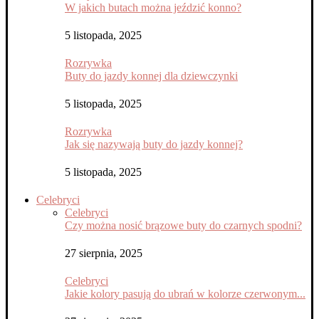
W jakich butach można jeździć konno?
5 listopada, 2025
Rozrywka
Buty do jazdy konnej dla dziewczynki
5 listopada, 2025
Rozrywka
Jak się nazywają buty do jazdy konnej?
5 listopada, 2025
Celebryci
Celebryci
Czy można nosić brązowe buty do czarnych spodni?
27 sierpnia, 2025
Celebryci
Jakie kolory pasują do ubrań w kolorze czerwonym...