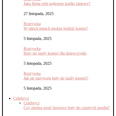
Jaka firma robi najlepsze kurtki zimowe?
27 listopada, 2025
Rozrywka
W jakich butach można jeździć konno?
5 listopada, 2025
Rozrywka
Buty do jazdy konnej dla dziewczynki
5 listopada, 2025
Rozrywka
Jak się nazywają buty do jazdy konnej?
5 listopada, 2025
Celebryci
Celebryci
Czy można nosić brązowe buty do czarnych spodni?