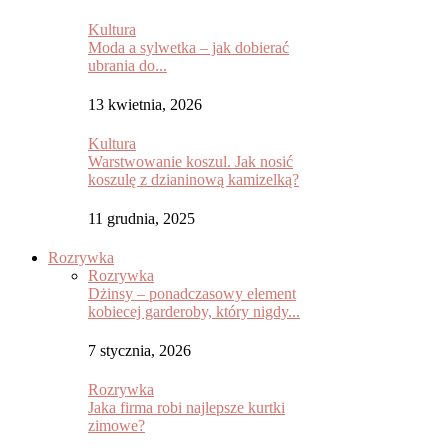
Kultura
Moda a sylwetka – jak dobierać
ubrania do...
13 kwietnia, 2026
Kultura
Warstwowanie koszul. Jak nosić
koszulę z dzianinową kamizelką?
11 grudnia, 2025
Rozrywka
Rozrywka
Dżinsy – ponadczasowy element
kobiecej garderoby, który nigdy...
7 stycznia, 2026
Rozrywka
Jaka firma robi najlepsze kurtki
zimowe?