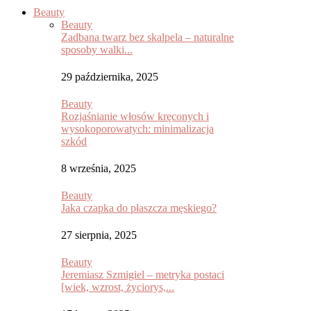
Beauty
Beauty
Zadbana twarz bez skalpela – naturalne
sposoby walki...
29 października, 2025
Beauty
Rozjaśnianie włosów kręconych i
wysokoporowatych: minimalizacja
szkód
8 września, 2025
Beauty
Jaka czapka do płaszcza męskiego?
27 sierpnia, 2025
Beauty
Jeremiasz Szmigiel – metryka postaci
[wiek, wzrost, życiorys,...