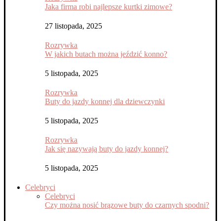
Jaka firma robi najlepsze kurtki zimowe?
27 listopada, 2025
Rozrywka
W jakich butach można jeździć konno?
5 listopada, 2025
Rozrywka
Buty do jazdy konnej dla dziewczynki
5 listopada, 2025
Rozrywka
Jak się nazywają buty do jazdy konnej?
5 listopada, 2025
Celebryci
Celebryci
Czy można nosić brązowe buty do czarnych spodni?