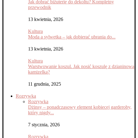
Jak dobrać biżuterię do dekoltu? Kompletny
przewodnik
13 kwietnia, 2026
Kultura
Moda a sylwetka – jak dobierać ubrania do...
13 kwietnia, 2026
Kultura
Warstwowanie koszul. Jak nosić koszulę z dzianinową
kamizelką?
11 grudnia, 2025
Rozrywka
Rozrywka
Dżinsy – ponadczasowy element kobiecej garderoby,
który nigdy...
7 stycznia, 2026
Rozrywka