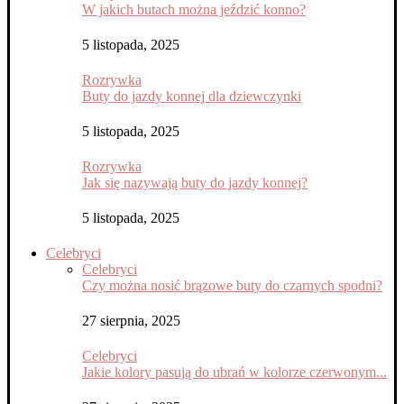
W jakich butach można jeździć konno?
5 listopada, 2025
Rozrywka
Buty do jazdy konnej dla dziewczynki
5 listopada, 2025
Rozrywka
Jak się nazywają buty do jazdy konnej?
5 listopada, 2025
Celebryci
Celebryci
Czy można nosić brązowe buty do czarnych spodni?
27 sierpnia, 2025
Celebryci
Jakie kolory pasują do ubrań w kolorze czerwonym...