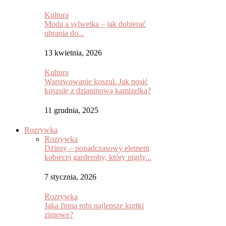
Kultura
Moda a sylwetka – jak dobierać
ubrania do...
13 kwietnia, 2026
Kultura
Warstwowanie koszul. Jak nosić
koszulę z dzianinową kamizelką?
11 grudnia, 2025
Rozrywka
Rozrywka
Dżinsy – ponadczasowy element
kobiecej garderoby, który nigdy...
7 stycznia, 2026
Rozrywka
Jaka firma robi najlepsze kurtki
zimowe?